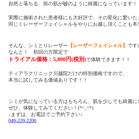
自然と落ちる、前の肌が嘘のように
綺麗になっています！
実際に施術された患者様にも大好評で、その変化に驚いた
同じくレーザーフェイシャルをやりにお越し頂くことも本
そんな、シミとりレーザー
【レーザーフェイシャル】
です
なんと！ 初回の方限定で
トライアル価格：
5,800
円
(
税別
)
で体験できます！！
ティアラクリニック川越院だけの特別価格ですので、
本当に試してみる価値ありです！！
シミが気になっている方はもちろん、
肌を少しでも綺麗に
ぜひ、体験してみてください！
(*^_^*)
↓まずは、お電話でご予約下さい↓
049-229-2200