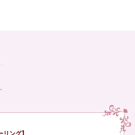
。
ーリング】