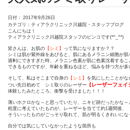
日付：
2017年9月26日
カテゴリ：
ティアラクリニック川越院・スタッフブログ
こんにちは！
ティアラクリニック川越院スタッフのピンコです
(*^_^*)
皆さんは、お肌の
【シミ】
って気になりますか？？
シミは肌が紫外線をあびると、肌にあるメラニン細胞が肌
過剰にできすぎた時、メラニン色素が肌に色素沈着するこ
できるものですが、年齢を重ねるほど、悩みを持つ方が多
そして、私はそこまで自身の
【シミ】
を気にしたことがな
レーザーフェイ
つい先日初めて シミ取りのレーザー
【
体験したみたところ、衝撃を受けました！！！
薄いホクロかな～と思っていたり、ニキビ跡だったかな～
程度に考えていたものが、レーザーを当てて約
1
週間後、
そういったものがごっそり取れて、肌が明るくきれいにな
自分では気にしていなかったような箇所も