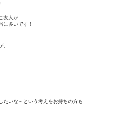
！
ご友人が
当に多いです！
が、
したいな～という考えをお持ちの方も