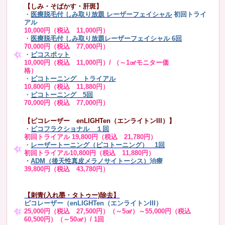
【しみ・そばかす・肝斑】
・
医療脱毛付 しみ取り放題 レーザーフェイシャル
初回トライ
アル
10,000円（税込 11,000円）
・
医療脱毛付 しみ取り放題レーザーフェイシャル 6回
70,000円（税込 77,000円）
・
ピコスポット
10,000円（税込 11,000円）/ （～1㎠モニター価
格）
・
ピコトーニング トライアル
10,800円（税込 11,880円）
・
ピコトーニング 5回
70,000円（税込 77,000円）
【ピコレーザー enLIGHTen（エンライトンIII）】
・
ピコフラクショナル １回
初回トライアル 19,800円（税込 21,780円）
・
レーザートーニング（ピコトーニング） 1回
初回トライアル10,800円（税込 11,880円）
・
ADM（後天性真皮メラノサイトーシス）
治療
39,800円（税込 43,780円）
【刺青(入れ墨・タトゥー)除去】
ピコレーザー（enLIGHTen（エンライトンIII）
25,000円（税込 27,500円）（～5㎠）～55,000円（税込
60,500円）（～50㎠）/ 1回