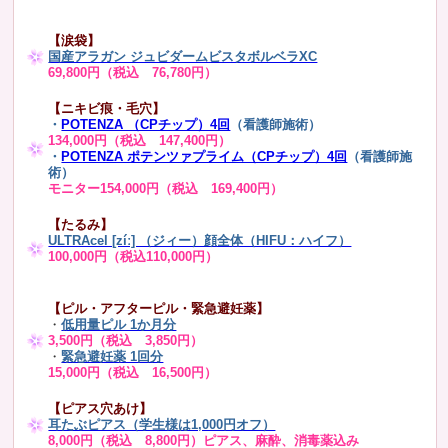
【涙袋】
国産アラガン ジュビダームビスタボルベラXC
69,800円（税込 76,780円）
【ニキビ痕・毛穴】
・
POTENZA （CPチップ）4回
（看護師施術）
134,000円（税込 147,400円）
・
POTENZA ポテンツァプライム（CPチップ）4回
（看護師施
術）
モニター154,000円（税込 169,400円）
【たるみ】
ULTRAcel [zíː] （ジィー）顔全体（HIFU：ハイフ）
100,000円（税込110,000円）
【ピル・アフターピル・緊急避妊薬】
・
低用量ピル 1か月分
3,500円（税込 3,850円）
・
緊急避妊薬 1回分
15,000円（税込 16,500円）
【ピアス穴あけ】
耳たぶピアス（学生様は1,000円オフ）
8,000円（税込 8,800円）ピアス、麻酔、消毒薬込み