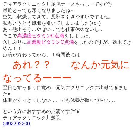
ティアラクリニック川越院ナースさっしーです(^^)
最近とっても寒くなりましたね～
空気も乾燥してきて、風邪を引きやすいですよね。
私もとうとう風邪を引いてしまいました(+o+)
あ～熱出そう…やばい…でも仕事休めないし…
そこで
高濃度ビタミンC点滴
をしました。
久しぶりに
高濃度ビタミンC点滴
をしたのですが、効果てき
めん！！
点滴が終わってから、１時間後には
あれ？？ なんか元気に
なってるーーー
翌日もすっきり目覚め、元気にクリニックに出勤できまし
た♥
体調がすっきりしない…。でも休養が取りづらい…。
という方におすすめの点滴です(^^)/
ティアラクリニック川越院
0492292200