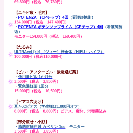
69,800円（税込 76,780円）
【ニキビ痕・毛穴】
・
POTENZA （CPチップ）4回
（看護師施術）
134,000円（税込 147,400円）
・
POTENZA ポテンツァプライム（CPチップ）4回
（看護師施
術）
モニター154,000円（税込 169,400円）
【たるみ】
ULTRAcel [zíː] （ジィー）顔全体（HIFU：ハイフ）
100,000円（税込110,000円）
【ピル・アフターピル・緊急避妊薬】
・
低用量ピル 1か月分
3,500円（税込 3,850円）
・
緊急避妊薬 1回分
15,000円（税込 16,500円）
【ピアス穴あけ】
耳たぶピアス（学生様は1,000円オフ）
8,000円（税込 8,800円）ピアス、麻酔、消毒薬込み
【部分痩せ・小顔】
・
脂肪溶解注射 カベリン 1cc
モニター
3,500円（税込 3,850円）