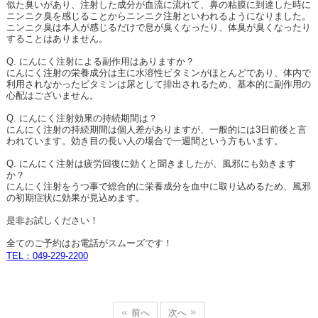
似た臭いがあり、注射した成分が血流に流れて、鼻の粘膜に到達した時に
ニンニク臭を感じることからニンニク注射といわれるようになりました。
ニンニク臭は本人が感じるだけで息が臭くなったり、体臭が臭くなったり
することはありません。
Q. にんにく注射による副作用はありますか？
にんにく注射の栄養成分は主に水溶性ビタミンがほとんどであり、体内で
利用されなかったビタミンは尿として排出されるため、基本的に副作用の
心配はございません。
Q. にんにく注射効果の持続期間は？
にんにく注射の持続期間は個人差がありますが、一般的には3日前後と言
われています。効き目の長い人の場合で一週間という方もいます。
Q. にんにく注射は疲労回復に効くと聞きましたが、風邪にも効きます
か？
にんにく注射をうつ事で総合的に栄養成分を血中に取り込めるため、風邪
の初期症状に効果が見込めます。
是非お試しください！
全てのご予約はお電話がスムーズです！
TEL
：
049-229-2200
前へ
次へ