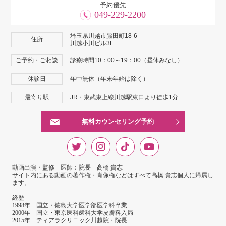
予約優先
049-229-2200
埼玉県川越市脇田町18-6
住所
川越小川ビル3F
ご予約・ご相談
診療時間10：00～19：00（昼休みなし）
休診日
年中無休（年末年始は除く）
最寄り駅
JR・東武東上線川越駅東口より徒歩1分
無料カウンセリング予約
動画出演・監修 医師：院長 髙橋 貴志
サイト内にある動画の著作権・肖像権などはすべて髙橋 貴志個人に帰属し
ます。
経歴
1998年 国立・徳島大学医学部医学科卒業
2000年 国立・東京医科歯科大学皮膚科入局
2015年 ティアラクリニック川越院・院長