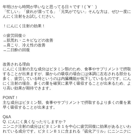
年明けから時間が早いなと思ってる日々です！( ´∀｀ )
「忙しい」「疲れが溜ってる」「元気がでない」そんな方は、ぜひ一度に
んにく注射をお試しください。
！にんにく注射の効果！
☆疲労回復☆
→肌荒れ・ニキビなどの改善
→肩こり、冷え性の改善
→二日酔の回復
改善される理由
にんにく注射の主な成分はビタミン類のため、食事やサプリメントで摂取
することが出来ますが、腸からの吸収の場合には体調に左右される部分も
多く、疲労している時というのは内臓機能が低下しているものです。にん
にく注射の場合、多くの量を確実に素早く吸収することが出来るため、よ
り高い効果が期待できます。
POINT！
主な成分はビタミン類。食事やサプリメントで摂取するより多くの量を素
早く吸収することが出来ます。
Q&A
Q. にんにく臭くなったりしますか？
ニンニク注射の成分はビタミンＢ１を中心に疲労回復に効果があるといわ
れている成分です。ビタミンＢ１に含まれる『硫化アリル』にニンニクに