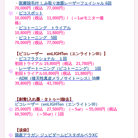
・
医療脱毛付 しみ取り放題レーザーフェイシャル 6回
70,000円（税込 77,000円）
・
ピコスポット
10,000円（税込 11,000円）/ （～1㎠モニター価
格）
・
ピコトーニング トライアル
10,800円（税込 11,880円）
・
ピコトーニング 5回
70,000円（税込 77,000円）
【ピコレーザー enLIGHTen（エンライトンIII）】
・
ピコフラクショナル １回
初回トライアル 19,800円（税込 21,780円）
・
レーザートーニング（ピコトーニング） 1回
初回トライアル10,800円（税込 11,880円）
・
ADM（後天性真皮メラノサイトーシス）
治療
39,800円（税込 43,780円）
【刺青(入れ墨・タトゥー)除去】
ピコレーザー（enLIGHTen（エンライトンIII）
25,000円（税込 27,500円）（～5㎠）～55,000円（税込
60,500円）（～50㎠）/ 1回
【涙袋】
国産アラガン ジュビダームビスタボルベラXC