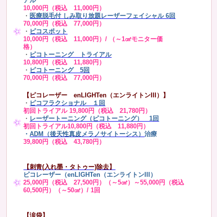
アル
10,000円（税込 11,000円）
・
医療脱毛付 しみ取り放題レーザーフェイシャル 6回
70,000円（税込 77,000円）
・
ピコスポット
10,000円（税込 11,000円）/ （～1㎠モニター価
格）
・
ピコトーニング トライアル
10,800円（税込 11,880円）
・
ピコトーニング 5回
70,000円（税込 77,000円）
【ピコレーザー enLIGHTen（エンライトンIII）】
・
ピコフラクショナル １回
初回トライアル 19,800円（税込 21,780円）
・
レーザートーニング（ピコトーニング） 1回
初回トライアル10,800円（税込 11,880円）
・
ADM（後天性真皮メラノサイトーシス）
治療
39,800円（税込 43,780円）
【刺青(入れ墨・タトゥー)除去】
ピコレーザー（enLIGHTen（エンライトンIII）
25,000円（税込 27,500円）（～5㎠）～55,000円（税込
60,500円）（～50㎠）/ 1回
【涙袋】