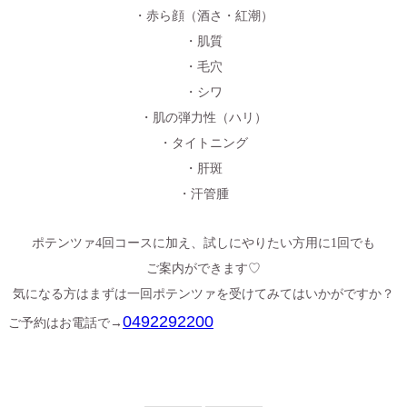
・赤ら顔（酒さ・紅潮）
・肌質
・毛穴
・シワ
・肌の弾力性（ハリ）
・タイトニング
・肝斑
・汗管腫
ポテンツァ
4
回コースに加え、試しにやりたい方用に
1
回でも
ご案内ができます♡
気になる方はまずは一回ポテンツァを受けてみてはいかがですか？
0492292200
ご予約はお電話で→