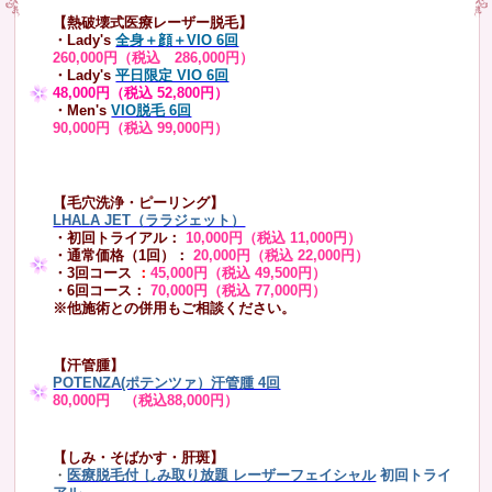
【熱破壊式医療レーザー脱毛】
・Lady's
全身＋顔＋VIO 6回
260,000円（税込 286,000円）
・Lady's
平日限定 VIO 6回
48,000円（税込 52,800円）
・Men's
VIO脱毛 6回
90,000円（税込 99,000円）
【毛穴洗浄・ピーリング】
LHALA JET（ララジェット）
・初回トライアル：
10,000円（税込 11,000円）
・通常価格（1回）：
20,000円（税込 22,000円）
・3回コース
：
45,000円（税込 49,500円）
・6回コース：
70,000円（税込 77,000円）
※他施術との併用もご相談ください。
【汗管腫】
POTENZA(ポテンツァ）汗管腫 4回
80,000円 （税込88,000円）
【しみ・そばかす・肝斑】
・
医療脱毛付 しみ取り放題 レーザーフェイシャル
初回トライ