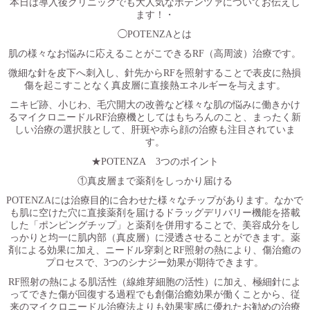
本日は導入後クリニックでも大人気なポテンツァについてお伝えし
ます！・
◯
POTENZA
とは
肌の様々なお悩みに応えることがこできる
RF
（高周波）治療です。
微細な針を皮下へ刺入し、針先から
RF
を照射することで表皮に熱損
傷を起こすことなく真皮層に直接熱エネルギーを与えます。
ニキビ跡、小じわ、毛穴開大の改善など様々な肌の悩みに働きかけ
るマイクロニードル
RF
治療機としてはもちろんのこと、まったく新
しい治療の選択肢として、肝斑や赤ら顔の治療も注目されていま
す。
★
POTENZA
3
つのポイント
①真皮層まで薬剤をしっかり届ける
POTENZA
には治療目的に合わせた様々なチップがあります。なかで
も肌に空けた穴に直接薬剤を届けるドラッグデリバリー機能を搭載
した「ポンピングチップ」と薬剤を併用することで、美容成分をし
っかりと均一に肌内部（真皮層）に浸透させることができます。薬
剤による効果に加え、ニードル穿刺と
RF
照射の熱により、傷治癒の
プロセスで、
3
つのシナジー効果が期待できます。
RF
照射の熱による肌活性（線維芽細胞の活性）に加え、極細針によ
ってできた傷が回復する過程でも創傷治癒効果が働くことから、従
来のマイクロニードル治療法よりも効果実感に優れたお勧めの治療