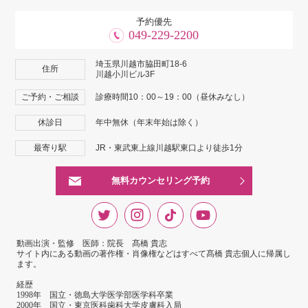
予約優先
049-229-2200
埼玉県川越市脇田町18-6
住所
川越小川ビル3F
ご予約・ご相談
診療時間10：00～19：00（昼休みなし）
休診日
年中無休（年末年始は除く）
最寄り駅
JR・東武東上線川越駅東口より徒歩1分
無料カウンセリング予約
動画出演・監修 医師：院長 髙橋 貴志
サイト内にある動画の著作権・肖像権などはすべて髙橋 貴志個人に帰属し
ます。
経歴
1998年 国立・徳島大学医学部医学科卒業
2000年 国立・東京医科歯科大学皮膚科入局