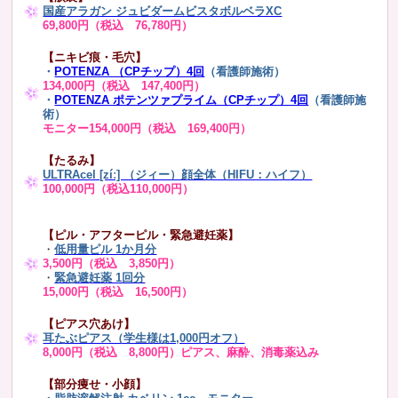
国産アラガン ジュビダームビスタボルベラXC
69,800円（税込 76,780円）
【ニキビ痕・毛穴】
・
POTENZA （CPチップ）4回
（看護師施術）
134,000円（税込 147,400円）
・
POTENZA ポテンツァプライム（CPチップ）4回
（看護師施
術）
モニター154,000円（税込 169,400円）
【たるみ】
ULTRAcel [zíː] （ジィー）顔全体（HIFU：ハイフ）
100,000円（税込110,000円）
【ピル・アフターピル・緊急避妊薬】
・
低用量ピル 1か月分
3,500円（税込 3,850円）
・
緊急避妊薬 1回分
15,000円（税込 16,500円）
【ピアス穴あけ】
耳たぶピアス（学生様は1,000円オフ）
8,000円（税込 8,800円）ピアス、麻酔、消毒薬込み
【部分痩せ・小顔】