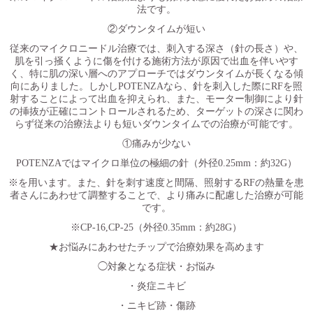
法です。
②ダウンタイムが短い
従来のマイクロニードル治療では、刺入する深さ（針の長さ）や、
肌を引っ掻くように傷を付ける施術方法が原因で出血を伴いやす
く、特に肌の深い層へのアプローチではダウンタイムが長くなる傾
向にありました。しかし
POTENZA
なら、針を刺入した際に
RF
を照
射することによって出血を抑えられ、また、モーター制御により針
の挿抜が正確にコントロールされるため、ターゲットの深さに関わ
らず従来の治療法よりも短いダウンタイムでの治療が可能です。
①痛みが少ない
POTENZA
ではマイクロ単位の極細の針（外径
0.25mm
：約
32G
）
※を用います。また、針を刺す速度と間隔、照射する
RF
の熱量を患
者さんにあわせて調整することで、より痛みに配慮した治療が可能
です。
※
CP-16,CP-25
（外径
0.35mm
：約
28G
）
★お悩みにあわせたチップで治療効果を高めます
◯対象となる症状・お悩み
・炎症ニキビ
・ニキビ跡・傷跡