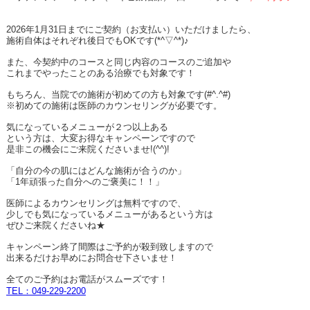
2026
年
1
月
31
日までにご契約（お支払い）いただけましたら、
施術自体はそれぞれ後日でも
OK
です
(*^
▽
^*)
♪
また、今契約中のコースと同じ内容のコースのご追加や
これまでやったことのある治療でも対象です！
もちろん、当院での施術が初めての方も対象です
(#^.^#)
※初めての施術は医師のカウンセリングが必要です。
気になっているメニューが２つ以上ある
という方は、大変お得なキャンペーンですので
是非この機会にご来院くださいませ
!(^^)!
「自分の今の肌にはどんな施術が合うのか」
「
1
年頑張った自分へのご褒美に！！」
医師によるカウンセリングは無料ですので、
少しでも気になっているメニューがあるという方は
ぜひご来院くださいね★
キャンペーン終了間際はご予約が殺到致しますので
出来るだけお早めにお問合せ下さいませ！
全てのご予約はお電話がスムーズです！
TEL
：049-229-2200