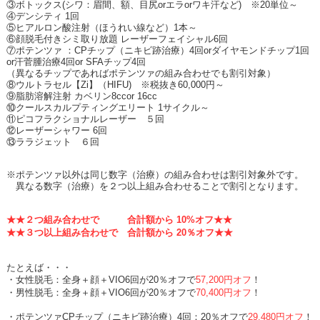
③ボトックス
(
シワ：眉間、額、目尻
or
エラ
or
ワキ汗など
)
※
20
単位～
④デンシティ
1
回
⑤ヒアルロン酸注射（ほうれい線など）
1
本～
⑥顔脱毛付きシミ取り放題 レーザーフェイシャル
6
回
⑦ポテンツァ ：
CP
チップ（ニキビ跡治療）
4
回
or
ダイヤモンドチップ
1
回
or
汗菅腫治療
4
回
or SFA
チップ
4
回
（異なるチップであればポテンツァの組み合わせでも割引対象）
⑧ウルトラセル【
Zi
】（
HIFU)
※税抜き
60,000
円～
⑨脂肪溶解注射 カベリン
8ccor 16cc
⑩クールスカルプティングエリート
1
サイクル～
⑪ピコフラクショナルレーザー ５回
⑫レーザーシャワー
6
回
⑬ララジェット ６回
※ポテンツァ以外は同じ数字（治療）の組み合わせは割引対象外です。
異なる数字（治療）を２つ以上組み合わせることで割引となります。
★★２つ組み合わせで 合計額から
10%
オフ★★
★★３つ以上組み合わせで 合計額から
20
％オフ★★
たとえば・・・
・女性脱毛：全身＋顔＋
VIO6
回が
20
％オフで
57,200
円オフ
！
・男性脱毛：全身＋顔＋
VIO6
回が
20
％オフで
70,400
円オフ
！
・ポテンツァ
CP
チップ（ニキビ跡治療）
4
回：
20
％オフで
29,480
円オフ
！