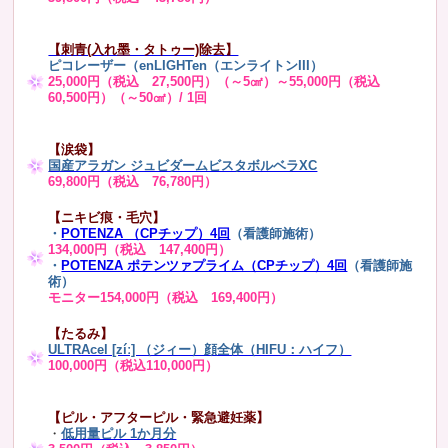
【刺青(入れ墨・タトゥー)除去】
ピコレーザー（enLIGHTen（エンライトンIII）
25,000円（税込 27,500円）（～5㎠）～55,000円（税込
60,500円）（～50㎠）/ 1回
【涙袋】
国産アラガン ジュビダームビスタボルベラXC
69,800円（税込 76,780円）
【ニキビ痕・毛穴】
・
POTENZA （CPチップ）4回
（看護師施術）
134,000円（税込 147,400円）
・
POTENZA ポテンツァプライム（CPチップ）4回
（看護師施
術）
モニター154,000円（税込 169,400円）
【たるみ】
ULTRAcel [zíː] （ジィー）顔全体（HIFU：ハイフ）
100,000円（税込110,000円）
【ピル・アフターピル・緊急避妊薬】
・
低用量ピル 1か月分