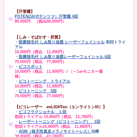
【汗管腫】
POTENZA(ポテンツァ）汗管腫 4回
80,000円 （税込88,000円）
【しみ・そばかす・肝斑】
・
医療脱毛付 しみ取り放題 レーザーフェイシャル
初回トライ
アル
10,000円（税込 11,000円）
・
医療脱毛付 しみ取り放題レーザーフェイシャル 6回
70,000円（税込 77,000円）
・
ピコスポット
10,000円（税込 11,000円）/ （～1㎠モニター価
格）
・
ピコトーニング トライアル
10,800円（税込 11,880円）
・
ピコトーニング 5回
70,000円（税込 77,000円）
【ピコレーザー enLIGHTen（エンライトンIII）】
・
ピコフラクショナル １回
初回トライアル 19,800円（税込 21,780円）
・
レーザートーニング（ピコトーニング） 1回
初回トライアル10,800円（税込 11,880円）
・
ADM（後天性真皮メラノサイトーシス）
治療
39,800円（税込 43,780円）