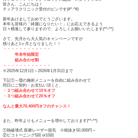
皆さん、こんにちは！
ティアラクリニック受付のピンです(#^.^#)
新年あけましておめでとうございます。
本年も皆様の「綺麗になりたい！」にお応えできるよう
日々精進して参りますので、よろしくお願いいたします(*^-^*)
さて、先月から大人気のキャンペーンですが
残りあと1ヶ月となりました！！
・・・・・・・・・・・・
年末年始限定
組み合わせ割
・・・・・・・・・・・・
※
2025
年
12
月
1
日～
2026
年
1
月
31
日まで
下記①～⑬の施術メニューを自由に組み合わせて
同日にご契約・お支払い頂くと、
・２つ組み合わせて
10
％オフ
・３つ組み合わせて
20
％オフ
なんと最大
70,400
円オフのチャンス！
また、昨年よりもメニューを増やしております
(*^-^*)
①熱破壊式 医療レーザー脱毛 ※税抜き
50,000
円～
②ピコトーニング
5
回
or10
回