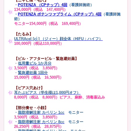
【ニキビ痕・毛穴】
・
POTENZA （CPチップ）4回
（看護師施術）
134,000円（税込 147,400円）
・
POTENZA ポテンツァプライム（CPチップ）4回
（看護師施
術）
モニター154,000円（税込 169,400円）
【たるみ】
ULTRAcel [zíː] （ジィー）顔全体（HIFU：ハイフ）
100,000円（税込110,000円）
【ピル・アフターピル・緊急避妊薬】
・
低用量ピル 1か月分
3,500円（税込 3,850円）
・
緊急避妊薬 1回分
15,000円（税込 16,500円）
【ピアス穴あけ】
耳たぶピアス（学生様は1,000円オフ）
8,000円（税込 8,800円）ピアス、麻酔、消毒薬込み
【部分痩せ・小顔】
・
脂肪溶解注射 カベリン 1cc
モニター
3,500円（税込 3,850円）
・
脂肪溶解注射 カベリン 8cc
モニター
26,250円（税込 28,875円）