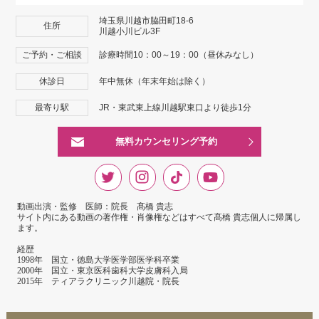
埼玉県川越市脇田町18-6
住所
川越小川ビル3F
ご予約・ご相談
診療時間10：00～19：00（昼休みなし）
休診日
年中無休（年末年始は除く）
最寄り駅
JR・東武東上線川越駅東口より徒歩1分
無料カウンセリング予約
動画出演・監修 医師：院長 髙橋 貴志
サイト内にある動画の著作権・肖像権などはすべて髙橋 貴志個人に帰属し
ます。
経歴
1998年 国立・徳島大学医学部医学科卒業
2000年 国立・東京医科歯科大学皮膚科入局
2015年 ティアラクリニック川越院・院長