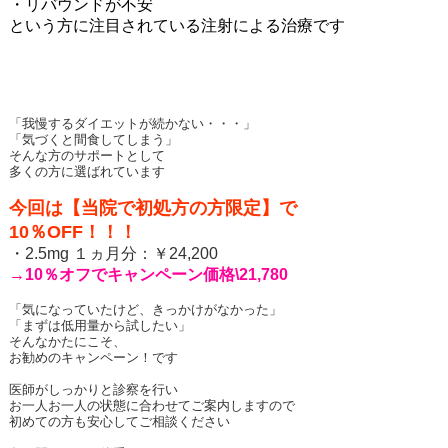
・リバウンドが不安
という方に注目されている注射による治療です
「我慢するダイエットが続かない・・・」
「気づくと間食してしまう」
そんな方のサポートとして
多くの方に選ばれています
今回は【当院で初処方の方限定】で
10％OFF！！！
・
2.5mg
１ヵ月分：￥
24,200
→
10
％オフでキャンペーン価格
\21,780
「気になっていたけど、きっかけがなかった」
「まずは低用量から試したい」
そんなかたにこそ、
お勧めのキャンペーン！です
医師がしっかりと診察を行い
お一人お一人の状態に合わせてご案内しますので
初めての方も安心してご相談ください