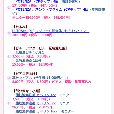
・
POTENZA （CPチップ）4回
（看護師施術）
134,000円（税込 147,400円）
・
POTENZA ポテンツァプライム（CPチップ）4回
（看護師施
術）
モニター154,000円（税込 169,400円）
【たるみ】
ULTRAcel [zíː] （ジィー）顔全体（HIFU：ハイフ）
100,000円（税込110,000円）
【ピル・アフターピル・緊急避妊薬】
・
低用量ピル 1か月分
3,500円（税込 3,850円）
・
緊急避妊薬 1回分
15,000円（税込 16,500円）
【ピアス穴あけ】
耳たぶピアス（学生様は1,000円オフ）
8,000円（税込 8,800円）ピアス、麻酔、消毒薬込み
【部分痩せ・小顔】
・
脂肪溶解注射 カベリン 1cc
モニター
3,500円（税込 3,850円）
・
脂肪溶解注射 カベリン 8cc
モニター
26,250円（税込 28,875円）
・
脂肪溶解注射 カベリン 16cc
モニター