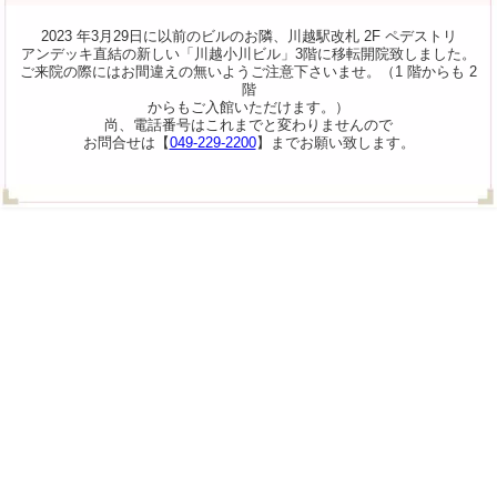
2023 年3月29日に以前のビルのお隣、川越駅改札 2F ペデストリ
アンデッキ直結の新しい「川越小川ビル」3階に移転開院致しました。
ご来院の際にはお間違えの無いようご注意下さいませ。（1 階からも 2
階
からもご入館いただけます。）
尚、電話番号はこれまでと変わりませんので
お問合せは【
049-229-2200
】までお願い致します。