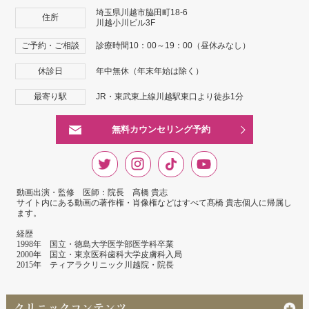
埼玉県川越市脇田町18-6
住所
川越小川ビル3F
ご予約・ご相談
診療時間10：00～19：00（昼休みなし）
休診日
年中無休（年末年始は除く）
最寄り駅
JR・東武東上線川越駅東口より徒歩1分
無料カウンセリング予約
動画出演・監修 医師：院長 髙橋 貴志
サイト内にある動画の著作権・肖像権などはすべて髙橋 貴志個人に帰属し
ます。
経歴
1998年 国立・徳島大学医学部医学科卒業
2000年 国立・東京医科歯科大学皮膚科入局
2015年 ティアラクリニック川越院・院長