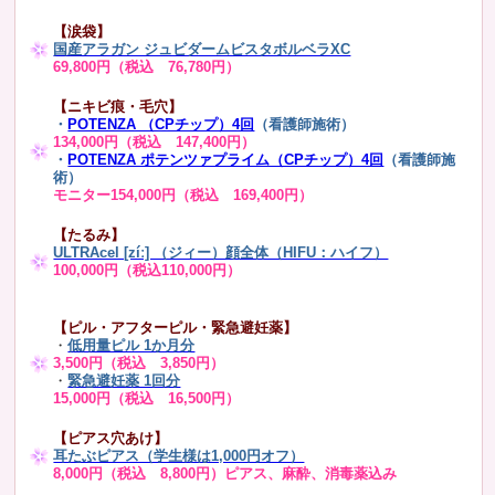
【涙袋】
国産アラガン ジュビダームビスタボルベラXC
69,800円（税込 76,780円）
【ニキビ痕・毛穴】
・
POTENZA （CPチップ）4回
（看護師施術）
134,000円（税込 147,400円）
・
POTENZA ポテンツァプライム（CPチップ）4回
（看護師施
術）
モニター154,000円（税込 169,400円）
【たるみ】
ULTRAcel [zíː] （ジィー）顔全体（HIFU：ハイフ）
100,000円（税込110,000円）
【ピル・アフターピル・緊急避妊薬】
・
低用量ピル 1か月分
3,500円（税込 3,850円）
・
緊急避妊薬 1回分
15,000円（税込 16,500円）
【ピアス穴あけ】
耳たぶピアス（学生様は1,000円オフ）
8,000円（税込 8,800円）ピアス、麻酔、消毒薬込み