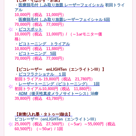
【しみ・そばかす・肝斑】
・
医療脱毛付 しみ取り放題 レーザーフェイシャル
初回トライ
アル
10,000円（税込 11,000円）
・
医療脱毛付 しみ取り放題レーザーフェイシャル 6回
70,000円（税込 77,000円）
・
ピコスポット
10,000円（税込 11,000円）/ （～1㎠モニター価
格）
・
ピコトーニング トライアル
10,800円（税込 11,880円）
・
ピコトーニング 5回
70,000円（税込 77,000円）
【ピコレーザー enLIGHTen（エンライトンIII）】
・
ピコフラクショナル １回
初回トライアル 19,800円（税込 21,780円）
・
レーザートーニング（ピコトーニング） 1回
初回トライアル10,800円（税込 11,880円）
・
ADM（後天性真皮メラノサイトーシス）
治療
39,800円（税込 43,780円）
【刺青(入れ墨・タトゥー)除去】
ピコレーザー（enLIGHTen（エンライトンIII）
25,000円（税込 27,500円）（～5㎠）～55,000円（税込
60,500円）（～50㎠）/ 1回