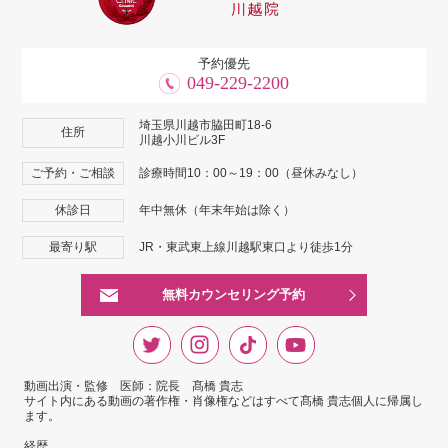
予約優先
049-229-2200
埼玉県川越市脇田町18-6
住所
川越小川ビル3F
ご予約・ご相談
診療時間10：00～19：00（昼休みなし）
休診日
年中無休（年末年始は除く）
最寄り駅
JR・東武東上線川越駅東口より徒歩1分
無料カウンセリング予約
動画出演・監修 医師：院長 髙橋 貴志
サイト内にある動画の著作権・肖像権などはすべて髙橋 貴志個人に帰属し
ます。
経歴