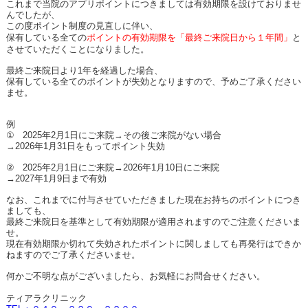
これまで当院のアプリポイントにつきましては有効期限を設けておりませ
んでしたが、
この度ポイント制度の見直しに伴い、
保有している全ての
ポイントの有効期限を「最終ご来院日から１年間」
と
させていただくことになりました。
最終ご来院日より
1
年を経過した場合、
保有している全てのポイントが失効となりますので、予めご了承ください
ませ。
例
①
2025
年
2
月
1
日にご来院→その後ご来院がない場合
→
2026
年
1
月
31
日をもってポイント失効
②
2025
年
2
月
1
日にご来院→
2026
年
1
月
10
日にご来院
→
2027
年
1
月
9
日まで有効
なお、これまでに付与させていただきました現在お持ちのポイントにつき
ましても、
最終ご来院日を基準として有効期限が適用されますのでご注意くださいま
せ。
現在有効期限か切れて失効されたポイントに関しましても再発行はできか
ねますのでご了承くださいませ。
何かご不明な点がございましたら、お気軽にお問合せください。
ティアラクリニック