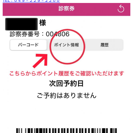
TEL：０４９－２２９－２２００