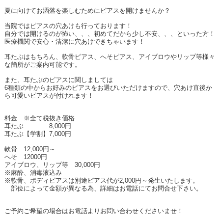
夏に向けてお洒落を楽しむためにピアスを開けませんか？
当院ではピアスの穴あけも行っております！
自分では開けるのが怖い、、、初めてだから少し不安、、、といった方！
医療機関で安心・清潔に穴あけできちゃいます！
耳たぶはもちろん、軟骨ピアス、へそピアス、アイブロウやリップ等様々
な箇所がご案内可能です。
また、耳たぶのピアスに関しましては
6
種類の中からお好みのピアスをお選びいただけますので、穴あけ直後か
ら可愛いピアスが付けれます！
料金 ※全て税抜き価格
耳たぶ
8,000
円
耳たぶ【学割】
7,000
円
軟骨
12,000
円～
へそ
12000
円
アイブロウ、リップ等
30,000
円
※麻酔、消毒液込み
※軟骨、ボディピアスは別途ピアス代が
2,000
円～発生いたします。
部位によって金額が異なる為、詳細はお電話にてお問合せ下さい。
ご予約ご希望の場合はお電話よりお問い合わせくださいませ！