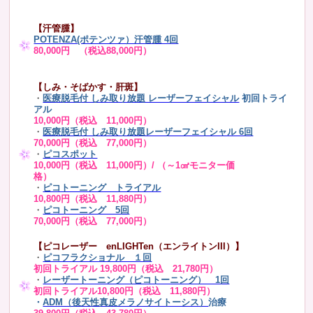
【汗管腫】
POTENZA(ポテンツァ）汗管腫 4回
80,000円 （税込88,000円）
【しみ・そばかす・肝斑】
・
医療脱毛付 しみ取り放題 レーザーフェイシャル
初回トライ
アル
10,000円（税込 11,000円）
・
医療脱毛付 しみ取り放題レーザーフェイシャル 6回
70,000円（税込 77,000円）
・
ピコスポット
10,000円（税込 11,000円）/ （～1㎠モニター価
格）
・
ピコトーニング トライアル
10,800円（税込 11,880円）
・
ピコトーニング 5回
70,000円（税込 77,000円）
【ピコレーザー enLIGHTen（エンライトンIII）】
・
ピコフラクショナル １回
初回トライアル 19,800円（税込 21,780円）
・
レーザートーニング（ピコトーニング） 1回
初回トライアル10,800円（税込 11,880円）
・
ADM（後天性真皮メラノサイトーシス）
治療