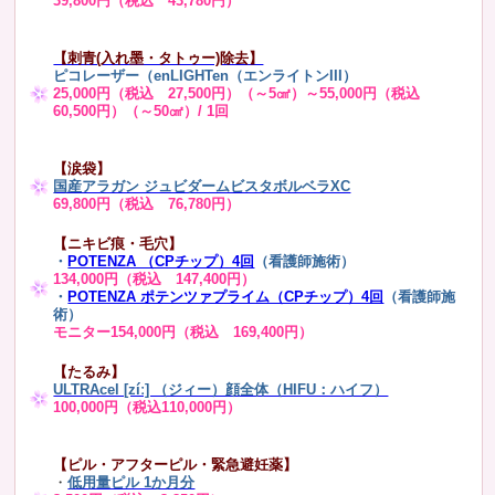
39,800円（税込 43,780円）
【刺青(入れ墨・タトゥー)除去】
ピコレーザー（enLIGHTen（エンライトンIII）
25,000円（税込 27,500円）（～5㎠）～55,000円（税込
60,500円）（～50㎠）/ 1回
【涙袋】
国産アラガン ジュビダームビスタボルベラXC
69,800円（税込 76,780円）
【ニキビ痕・毛穴】
・
POTENZA （CPチップ）4回
（看護師施術）
134,000円（税込 147,400円）
・
POTENZA ポテンツァプライム（CPチップ）4回
（看護師施
術）
モニター154,000円（税込 169,400円）
【たるみ】
ULTRAcel [zíː] （ジィー）顔全体（HIFU：ハイフ）
100,000円（税込110,000円）
【ピル・アフターピル・緊急避妊薬】
・
低用量ピル 1か月分