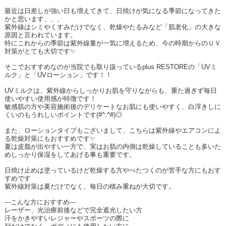
最近は日差しが強い日も増えてきて、日焼けが気になる季節になってきた
かと思います、、、
紫外線はシミやくすみだけでなく、乾燥やたるみなど「肌老化」の大きな
原因と言われています。
特にこれからの季節は紫外線量が一気に増えるため、今の時期からのＵＶ
対策がとても大切です✨
そこでおすすめなのが当院でも取り扱っている
plus RESTORE
の「
UV
ミ
ルク」と「
UV
ローション」です！！
UV
ミルクは、紫外線からしっかりお肌を守りながらも、重た過ぎず毎日
使いやすい使用感が特徴です！
敏感肌の方や美容施術後のデリケートなお肌にも使いやすく、白浮きしに
くいのもうれしいポイントです
(#^.^#)
◎
また、ローションタイプもございまして、こちらは紫外線やエアコンによ
る乾燥対策にもおすすめです✨
夏は皮脂が出やすい一方で、実はお肌の内側は乾燥していることも多いた
めしっかり保湿をしてあげる事も重要です。
日焼け止めは塗っているけど乾燥する方やべたつくのが苦手な方にもおす
すめです
紫外線対策は夏だけでなく、毎日の積み重ねが大切です。
---
こんな方におすすめ
---
レーザー、光治療前後などで完全遮光したい方
汗をかきやすいレジャーやスポーツの際に