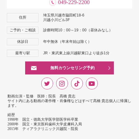
049-229-2200
埼玉県川越市脇田町18-6
住所
川越小川ビル3F
ご予約・ご相談
診療時間10：00～19：00（昼休みなし）
休診日
年中無休（年末年始は除く）
最寄り駅
JR・東武東上線川越駅東口より徒歩1分
無料カウンセリング予約
動画出演・監修 医師：院長 髙橋 貴志
サイト内にある動画の著作権・肖像権などはすべて髙橋 貴志個人に帰属し
ます。
経歴
1998年 国立・徳島大学医学部医学科卒業
2000年 国立・東京医科歯科大学皮膚科入局
2015年 ティアラクリニック川越院・院長