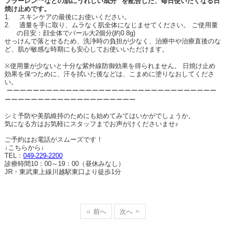
フラーレン
などの肌にうれしい成分
を配合した、毎日使いたくなる日
焼け止めです。
1.
スキンケアの最後にお使いください。
2.
適量を手に取り、ムラなく肌全体になじませてください。 ご使用量
の目安：顔全体でパール大
2
個分
(
約
0.8g)
せっけんで落とせるため、洗浄時の負担が少なく、治療中や治療直後のな
ど、肌が敏感な時期にも安心してお使いいただけます。
※
使用量が少ないと十分な紫外線防御効果を得られません。 日焼け止め
効果を保つために、汗を拭いた後などは、こまめに塗りなおしてくださ
い。
ーーーーーーーーーーーーーーーーーーーーーーーーーーーーーーーー
ーーーーーーーーーーーーーーーーーーーー
シミ予防や美肌維持のためにも始めてみてはいかがでしょうか。
気になる方はお気軽にスタッフまでお声がけくださいませ♪
ご予約はお電話がスムーズです！
↓
こちらから
↓
TEL
：
049-229-2200
診療時間
10
：
00
～
19
：
00
（昼休みなし）
JR
・東武東上線川越駅東口より徒歩
1
分
前へ
次へ