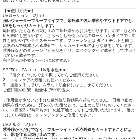
顔だけでなく、ボディにも使用したい方に
【★使用方法★】
UV
ローション
\2,970
強いウォータープルーフタイプで、紫外線の強い季節やアウトドアでも、
UV
をしっかりカットします。
毎日使いたくなる日焼け止めで紫外線からお肌を守ります。ボディなどの
広範囲にも塗りやすく、さらっとした使い心地のローションタイプで、男
性も使いやすいテクスチャーです。フラーレンとは ダイヤモンドと同じ
炭素のみで構成される成分で、サッカーボールのような形をしています。
※2
紫外線などのダメージ
から肌を守り、エイジングケア成分として注目さ
れている成分です。
完全遮光が必要なシーンにおすすめ✨
SPF50+
・
PA++++
・
UV
耐水性
★★
1.
2
層タイプなのでよく振ってからご使用ください。
2.
スキンケアの最後にお使いください。
3.
適量を手に取り、ムラなく肌全体になじませてください。
ご使用量の目安：顔全体で
500
円玉大
※
使用量が少ないと十分な紫外線防御効果を得られません。 日焼け止め
効果を保つために、汗を拭いた後などは、こまめに塗りなおしてくださ
い。（目安
2
～
3
時間おき） 化粧下地としてもご使用いただけます。 落と
しにくい場合は、クレンジングをご使用ください。
UV
ミルク
\2,970
紫外線からだけでなく、ブルーライト・近赤外線をカットすることによ
り、肌を守る日焼け止めです。
※1
＊