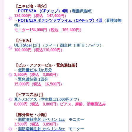
【ニキビ痕・毛穴】
・
POTENZA （CPチップ）4回
（看護師施術）
134,000円（税込 147,400円）
・
POTENZA ポテンツァプライム（CPチップ）4回
（看護師施
術）
モニター154,000円（税込 169,400円）
【たるみ】
ULTRAcel [zíː] （ジィー）顔全体（HIFU：ハイフ）
100,000円（税込110,000円）
【ピル・アフターピル・緊急避妊薬】
・
低用量ピル 1か月分
3,500円（税込 3,850円）
・
緊急避妊薬 1回分
15,000円（税込 16,500円）
【ピアス穴あけ】
耳たぶピアス（学生様は1,000円オフ）
8,000円（税込 8,800円）ピアス、麻酔、消毒薬込み
【部分痩せ・小顔】
・
脂肪溶解注射 カベリン 1cc
モニター
3,500円（税込 3,850円）
・
脂肪溶解注射 カベリン 8cc
モニター