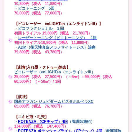
10,800円（税込 11,880円）
・
ピコトーニング 5回
70,000円（税込 77,000円）
【ピコレーザー enLIGHTen（エンライトンIII）】
・
ピコフラクショナル １回
初回トライアル 19,800円（税込 21,780円）
・
レーザートーニング（ピコトーニング） 1回
初回トライアル10,800円（税込 11,880円）
・
ADM（後天性真皮メラノサイトーシス）
治療
39,800円（税込 43,780円）
【刺青(入れ墨・タトゥー)除去】
ピコレーザー（enLIGHTen（エンライトンIII）
25,000円（税込 27,500円）（～5㎠）～55,000円（税込
60,500円）（～50㎠）/ 1回
【涙袋】
国産アラガン ジュビダームビスタボルベラXC
69,800円（税込 76,780円）
【ニキビ痕・毛穴】
・
POTENZA （CPチップ）4回
（看護師施術）
134,000円（税込 147,400円）
・
POTENZA ポテンツァプライム（CPチップ）4回
（看護師施