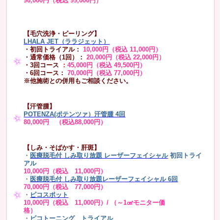
90,000円（税込 99,000円）
【毛穴洗浄・ピーリング】
LHALA JET（ララジェット）
・初回トライアル：
10,000円（税込 11,000円）
・通常価格（1回）：
20,000円（税込 22,000円）
・3回コース
：
45,000円（税込 49,500円）
・6回コース：
70,000円（税込 77,000円）
※他施術との併用もご相談ください。
【汗管腫】
POTENZA(ポテンツァ）汗管腫 4回
80,000円 （税込88,000円）
【しみ・そばかす・肝斑】
・
医療脱毛付 しみ取り放題 レーザーフェイシャル
初回トライ
アル
10,000円（税込 11,000円）
・
医療脱毛付 しみ取り放題レーザーフェイシャル 6回
70,000円（税込 77,000円）
・
ピコスポット
10,000円（税込 11,000円）/ （～1㎠モニター価
格）
・
ピコトーニング トライアル