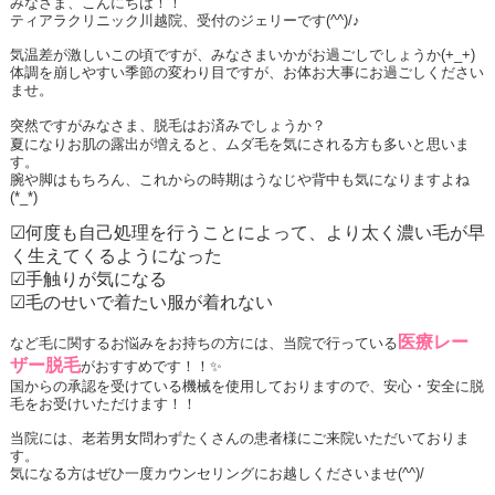
みなさま、こんにちは！！
ティアラクリニック川越院、受付のジェリーです
(^^)/
♪
気温差が激しいこの頃ですが、みなさまいかがお過ごしでしょうか
(+_+)
体調を崩しやすい季節の変わり目ですが、お体お大事にお過ごしください
ませ。
突然ですがみなさま、
脱毛
はお済みでしょうか？
夏になりお肌の露出が増えると、ムダ毛を気にされる方も多いと思いま
す。
腕や脚はもちろん、これからの時期はうなじや背中も気になりますよね
(*_*)
☑
何度も自己処理を行うことによって、より太く濃い毛が早
く生えてくるようになった
☑
手触りが気になる
☑
毛のせいで着たい服が着れない
医療レー
など毛に関するお悩みをお持ちの方には、当院で行っている
ザー脱毛
がおすすめです！！✨
国からの承認を受けている機械を使用しておりますので、安心・安全に脱
毛をお受けいただけます！！
当院には、老若男女問わずたくさんの患者様にご来院いただいておりま
す。
気になる方はぜひ一度カウンセリングにお越しくださいませ
(^^)/