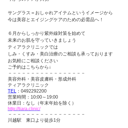
サングラス＝おしゃれアイテムというイメージから
今は美容とエイジングケアのための必需品へ！
６月からしっかり紫外線対策を始めて
未来のお肌を守っていきましょう
ティアラクリニックでは
しみ・くすみ・美白治療のご相談も承っております
お気軽にご相談ください
ご予約はこちらから↓
－－－－－－－－－－－－－－－－－
美容外科・美容皮膚科・形成外科
ティアラクリニック
TEL
：
0492292200
営業時間：
10:00
～
19:00
休業日：なし（年末年始を除く）
http://tiara.clinic/
－－－－－－－－－－－－－－－－－
川越駅 東口より徒歩
1
分