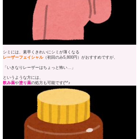
シミには、素早くきれいにシミが薄くなる
レーザーフェイシャル
（初回のみ5,800円）がおすすめですが、
「いきなりレーザーはちょっと怖い…」
というような方には、
飲み薬
や
塗り薬
の処方も可能です(^^♪