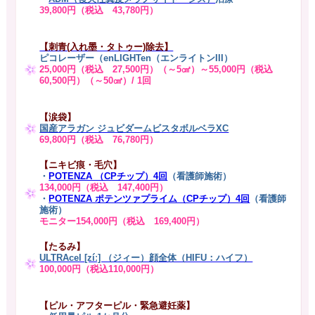
39,800円（税込 43,780円）
【刺青(入れ墨・タトゥー)除去】
ピコレーザー（enLIGHTen（エンライトンIII）
25,000円（税込 27,500円）（～5㎠）～55,000円（税込
60,500円）（～50㎠）/ 1回
【涙袋】
国産アラガン ジュビダームビスタボルベラXC
69,800円（税込 76,780円）
【ニキビ痕・毛穴】
・
POTENZA （CPチップ）4回
（看護師施術）
134,000円（税込 147,400円）
・
POTENZA ポテンツァプライム（CPチップ）4回
（看護師
施術）
モニター154,000円（税込 169,400円）
【たるみ】
ULTRAcel [zíː] （ジィー）顔全体（HIFU：ハイフ）
100,000円（税込110,000円）
【ピル・アフターピル・緊急避妊薬】