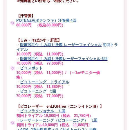
※他施術との併用もご相談ください。
【汗管腫】
POTENZA(ポテンツァ）汗管腫 4回
80,000円 （税込88,000円）
【しみ・そばかす・肝斑】
・
医療脱毛付 しみ取り放題 レーザーフェイシャル
初回トラ
イアル
10,000円（税込 11,000円）
・
医療脱毛付 しみ取り放題レーザーフェイシャル 6回
70,000円（税込 77,000円）
・
ピコスポット
10,000円（税込 11,000円）/ （～1㎠モニター価
格）
・
ピコトーニング トライアル
10,800円（税込 11,880円）
・
ピコトーニング 5回
70,000円（税込 77,000円）
【ピコレーザー enLIGHTen（エンライトンIII）】
・
ピコフラクショナル １回
初回トライアル 19,800円（税込 21,780円）
・
レーザートーニング（ピコトーニング） 1回
初回トライアル10,800円（税込 11,880円）
・
ADM（後天性真皮メラノサイトーシス）
治療