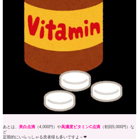
あとは、
美白点滴
（4,000円）や
高濃度ビタミンC点滴
（初回5,000円）な
ど
定期的にいらっしゃる患者様も多いですよ～❤