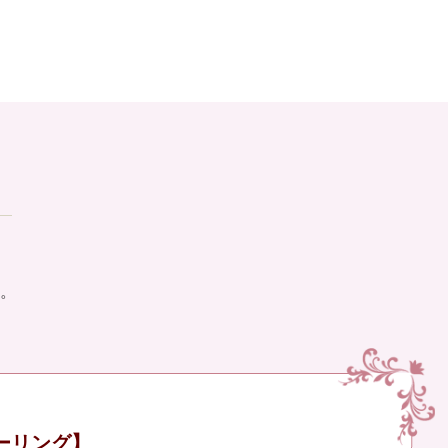
。
ーリング】