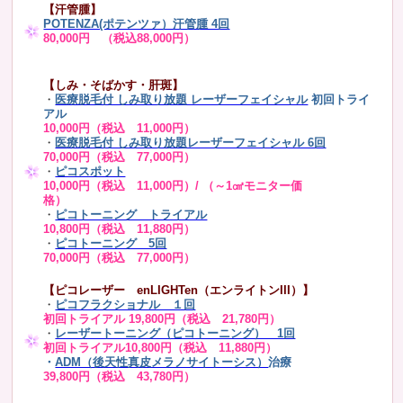
【汗管腫】
POTENZA(ポテンツァ）汗管腫 4回
80,000円 （税込88,000円）
【しみ・そばかす・肝斑】
・
医療脱毛付 しみ取り放題 レーザーフェイシャル
初回トライ
アル
10,000円（税込 11,000円）
・
医療脱毛付 しみ取り放題レーザーフェイシャル 6回
70,000円（税込 77,000円）
・
ピコスポット
10,000円（税込 11,000円）/ （～1㎠モニター価
格）
・
ピコトーニング トライアル
10,800円（税込 11,880円）
・
ピコトーニング 5回
70,000円（税込 77,000円）
【ピコレーザー enLIGHTen（エンライトンIII）】
・
ピコフラクショナル １回
初回トライアル 19,800円（税込 21,780円）
・
レーザートーニング（ピコトーニング） 1回
初回トライアル10,800円（税込 11,880円）
・
ADM（後天性真皮メラノサイトーシス）
治療
39,800円（税込 43,780円）