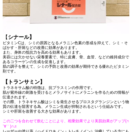
【
シナール】
ビタミンCは、シミの原因となるメラニン色素の形成を抑えて、シミ・そ
ばかす・肝斑などの改善に効果があります。
また、身体の抵抗力を高める効果もあります。
美容には欠かせない栄養要素で、特に皮膚、骨、血管、などの維持成分で
あるコラーゲンの生成を促進します。
肌の調子を整えて、シミの予防と改善の効果が期待できる優れたビタミン
剤です。
【トランサミン】
トラネキサム酸の特徴は、抗プラスミンの作用です。
肌が紫外線の刺激を受けるとメラノサイトにメラニンを作るための情報が
伝達されます。
その際、トラネキサム酸はシミを発生させるプロスタグランジンという物
質の伝達を阻害する為、メラニン生成が抑制されるという仕組みです。
シミや肝斑を改善する大きな効果があります。
この二つを合わせて飲むことにより、相乗効果でより美肌効果がアップ(∩
´∀｀)∩♬
レーザーや塗り薬（ハイドロキノン・トレチノイン）治療している方にも