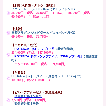
【刺青(入れ墨・タトゥー)除去】
ピコレーザー（enLIGHTen（エンライトンIII）
25,000円（税込 27,500円）（～5㎠）～55,000円（税込
60,500円）（～50㎠）/ 1回
【涙袋】
国産アラガン ジュビダームビスタボルベラXC
69,800円（税込 76,780円）
【ニキビ痕・毛穴】
・
POTENZA （CPチップ）4回
（看護師施術）
134,000円（税込 147,400円）
・
POTENZA ポテンツァプライム（CPチップ）4回
（看護師施
術）
モニター154,000円（税込 169,400円）
【たるみ】
ULTRAcel [zíː] （ジィー）顔全体（HIFU：ハイフ）
100,000円（税込110,000円）
【ピル・アフターピル・緊急避妊薬】
・
低用量ピル 1か月分
3,500円（税込 3,850円）
・
緊急避妊薬 1回分