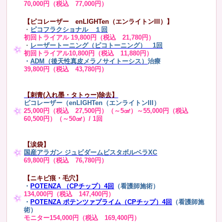
70,000円（税込 77,000円）
【ピコレーザー enLIGHTen（エンライトンIII）】
・
ピコフラクショナル １回
初回トライアル 19,800円（税込 21,780円）
・
レーザートーニング（ピコトーニング） 1回
初回トライアル10,800円（税込 11,880円）
・
ADM（後天性真皮メラノサイトーシス）
治療
39,800円（税込 43,780円）
【刺青(入れ墨・タトゥー)除去】
ピコレーザー（enLIGHTen（エンライトンIII）
25,000円（税込 27,500円）（～5㎠）～55,000円（税込
60,500円）（～50㎠）/ 1回
【涙袋】
国産アラガン ジュビダームビスタボルベラXC
69,800円（税込 76,780円）
【ニキビ痕・毛穴】
・
POTENZA （CPチップ）4回
（看護師施術）
134,000円（税込 147,400円）
・
POTENZA ポテンツァプライム（CPチップ）4回
（看護師施
術）
モニター154,000円（税込 169,400円）