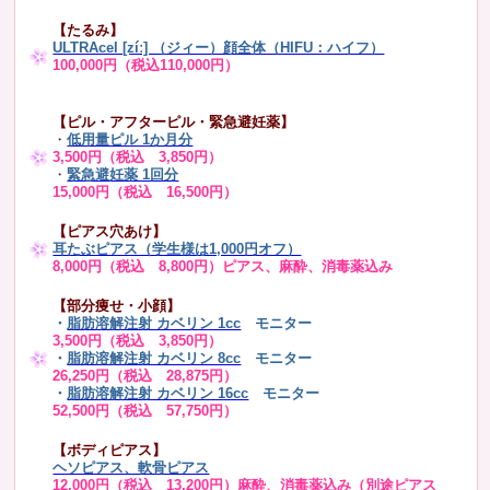
【たるみ】
ULTRAcel [zíː] （ジィー）顔全体（HIFU：ハイフ）
100,000円（税込110,000円）
【ピル・アフターピル・緊急避妊薬】
・
低用量ピル 1か月分
3,500円（税込 3,850円）
・
緊急避妊薬 1回分
15,000円（税込 16,500円）
【ピアス穴あけ】
耳たぶピアス（学生様は1,000円オフ）
8,000円（税込 8,800円）ピアス、麻酔、消毒薬込み
【部分痩せ・小顔】
・
脂肪溶解注射 カベリン 1cc
モニター
3,500円（税込 3,850円）
・
脂肪溶解注射 カベリン 8cc
モニター
26,250円（税込 28,875円）
・
脂肪溶解注射 カベリン 16cc
モニター
52,500円（税込 57,750円）
【ボディピアス】
ヘソピアス、軟骨ピアス
12,000円（税込 13,200円）麻酔、消毒薬込み（別途ピアス