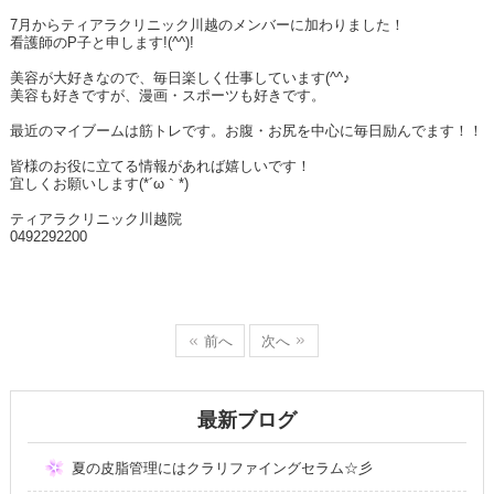
7月からティアラクリニック川越のメンバーに加わりました！
看護師のP子と申します!(^^)!
美容が大好きなので、毎日楽しく仕事しています(^^♪
美容も好きですが、漫画・スポーツも好きです。
最近のマイブームは筋トレです。お腹・お尻を中心に毎日励んでます！！
皆様のお役に立てる情報があれば嬉しいです！
宜しくお願いします(*´ω｀*)
ティアラクリニック川越院
0492292200
前へ
次へ
最新ブログ
夏の皮脂管理にはクラリファイングセラム☆彡