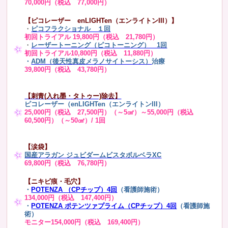
70,000円（税込 77,000円）
【ピコレーザー enLIGHTen（エンライトンIII）】
・
ピコフラクショナル １回
初回トライアル 19,800円（税込 21,780円）
・
レーザートーニング（ピコトーニング） 1回
初回トライアル10,800円（税込 11,880円）
・
ADM（後天性真皮メラノサイトーシス）
治療
39,800円（税込 43,780円）
【刺青(入れ墨・タトゥー)除去】
ピコレーザー（enLIGHTen（エンライトンIII）
25,000円（税込 27,500円）（～5㎠）～55,000円（税込
60,500円）（～50㎠）/ 1回
【涙袋】
国産アラガン ジュビダームビスタボルベラXC
69,800円（税込 76,780円）
【ニキビ痕・毛穴】
・
POTENZA （CPチップ）4回
（看護師施術）
134,000円（税込 147,400円）
・
POTENZA ポテンツァプライム（CPチップ）4回
（看護師施
術）
モニター154,000円（税込 169,400円）