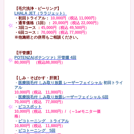
【毛穴洗浄・ピーリング】
LHALA JET（ララジェット）
・初回トライアル：
10,000円（税込 11,000円）
・通常価格（1回）：
20,000円（税込 22,000円）
・3回コース
：
45,000円（税込 49,500円）
・6回コース：
70,000円（税込 77,000円）
※他施術との併用もご相談ください。
【汗管腫】
POTENZA(ポテンツァ）汗管腫 4回
80,000円 （税込88,000円）
【しみ・そばかす・肝斑】
・
医療脱毛付 しみ取り放題 レーザーフェイシャル
初回トライ
アル
10,000円（税込 11,000円）
・
医療脱毛付 しみ取り放題レーザーフェイシャル 6回
70,000円（税込 77,000円）
・
ピコスポット
10,000円（税込 11,000円）/ （～1㎠モニター価
格）
・
ピコトーニング トライアル
10,800円（税込 11,880円）
・
ピコトーニング 5回