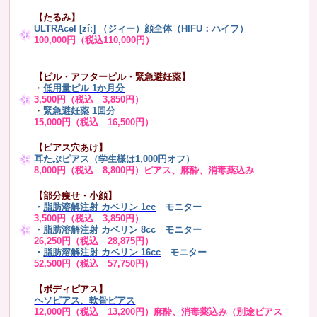
【たるみ】
ULTRAcel [zíː] （ジィー）顔全体（HIFU：ハイフ）
100,000円（税込110,000円）
【ピル・アフターピル・緊急避妊薬】
・
低用量ピル 1か月分
3,500円（税込 3,850円）
・
緊急避妊薬 1回分
15,000円（税込 16,500円）
【ピアス穴あけ】
耳たぶピアス（学生様は1,000円オフ）
8,000円（税込 8,800円）ピアス、麻酔、消毒薬込み
【部分痩せ・小顔】
・
脂肪溶解注射 カベリン 1cc
モニター
3,500円（税込 3,850円）
・
脂肪溶解注射 カベリン 8cc
モニター
26,250円（税込 28,875円）
・
脂肪溶解注射 カベリン 16cc
モニター
52,500円（税込 57,750円）
【ボディピアス】
ヘソピアス、軟骨ピアス
12,000円（税込 13,200円）麻酔、消毒薬込み（別途ピアス