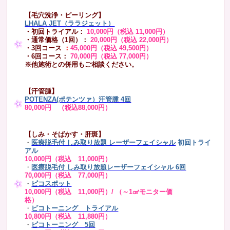
【毛穴洗浄・ピーリング】
LHALA JET（ララジェット）
・初回トライアル：
10,000円（税込 11,000円）
・通常価格（1回）：
20,000円（税込 22,000円）
・3回コース
：
45,000円（税込 49,500円）
・6回コース：
70,000円（税込 77,000円）
※他施術との併用もご相談ください。
【汗管腫】
POTENZA(ポテンツァ）汗管腫 4回
80,000円 （税込88,000円）
【しみ・そばかす・肝斑】
・
医療脱毛付 しみ取り放題 レーザーフェイシャル
初回トライ
アル
10,000円（税込 11,000円）
・
医療脱毛付 しみ取り放題レーザーフェイシャル 6回
70,000円（税込 77,000円）
・
ピコスポット
10,000円（税込 11,000円）/ （～1㎠モニター価
格）
・
ピコトーニング トライアル
10,800円（税込 11,880円）
・
ピコトーニング 5回