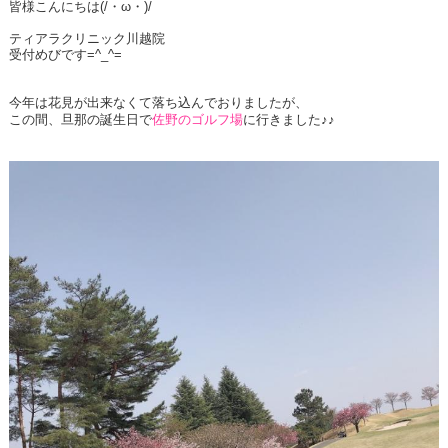
皆様こんにちは(/・ω・)/
ティアラクリニック川越院
受付めびです=^_^=
今年は花見が出来なくて落ち込んでおりましたが、
この間、旦那の誕生日で
佐野のゴルフ場
に行きました♪♪