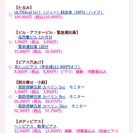
【たるみ】
ULTRAcel [zíː] （ジィー）顔全体（HIFU：ハイフ）
100,000円（税込110,000円）
【ピル・アフターピル・緊急避妊薬】
・
低用量ピル 1か月分
3,500円（税込 3,850円）
・
緊急避妊薬 1回分
15,000円（税込 16,500円）
【ピアス穴あけ】
耳たぶピアス（学生様は1,000円オフ）
8,000円（税込 8,800円）ピアス、麻酔、消毒薬込み
【部分痩せ・小顔】
・
脂肪溶解注射 カベリン 1cc
モニター
3,500円（税込 3,850円）
・
脂肪溶解注射 カベリン 8cc
モニター
26,250円（税込 28,875円）
・
脂肪溶解注射 カベリン 16cc
モニター
52,500円（税込 57,750円）
【ボディピアス】
ヘソピアス、軟骨ピアス
12,000円（税込 13,200円）麻酔、消毒薬込み（別途ピアス