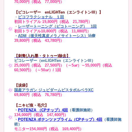
70,000円（税込 77,000円）
【ピコレーザー enLIGHTen（エンライトンIII）】
・
ピコフラクショナル １回
初回トライアル 19,800円（税込 21,780円）
・
レーザートーニング（ピコトーニング） 1回
初回トライアル10,800円（税込 11,880円）
・
ADM（後天性真皮メラノサイトーシス）
治療
39,800円（税込 43,780円）
【刺青(入れ墨・タトゥー)除去】
ピコレーザー（enLIGHTen（エンライトンIII）
25,000円（税込 27,500円）（～5㎠）～55,000円（税込
60,500円）（～50㎠）/ 1回
【涙袋】
国産アラガン ジュビダームビスタボルベラXC
69,800円（税込 76,780円）
【ニキビ痕・毛穴】
・
POTENZA （CPチップ）4回
（看護師施術）
134,000円（税込 147,400円）
・
POTENZA ポテンツァプライム（CPチップ）4回
（看護師施
術）
モニター154,000円（税込 169,400円）