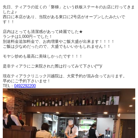
先日、ティアラの近くの「磐梯」という鉄板ステーキのお店に行ってきま
したよ♪
西口に本店があり、当院がある東口に2号店がオープンしたみたいで
す！！
店内はとっても清潔感があって綺麗でした★
ランチは1,000円～でした！
別途料金追加料金で、お肉増量やご飯大盛が出来ます！！！！
ご飯は少なめだったので、大盛でもいいかもしれません！！
モヤシ炒めも最高に美味しかったです！！！
是非ティアラにご来院された際は行ってみて下さい(^^)/
現在ティアラクリニック川越院は、大変予約が混み合っております。
早めにご予約下さいませ！
TEL：
0492292200