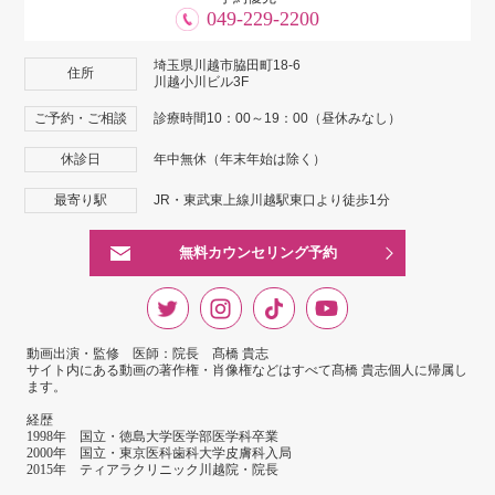
049-229-2200
埼玉県川越市脇田町18-6
住所
川越小川ビル3F
ご予約・ご相談
診療時間10：00～19：00（昼休みなし）
休診日
年中無休（年末年始は除く）
最寄り駅
JR・東武東上線川越駅東口より徒歩1分
無料カウンセリング予約
動画出演・監修 医師：院長 髙橋 貴志
サイト内にある動画の著作権・肖像権などはすべて髙橋 貴志個人に帰属し
ます。
経歴
1998年 国立・徳島大学医学部医学科卒業
2000年 国立・東京医科歯科大学皮膚科入局
2015年 ティアラクリニック川越院・院長