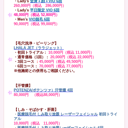
・Lady's
全身＋顔＋VIO 6回
260,000円（税込 286,000円）
・Lady's
平日限定 VIO 6回
48,000円（税込 52,800円）
・Men's
VIO脱毛 6回
90,000円（税込 99,000円）
【毛穴洗浄・ピーリング】
LHALA JET（ララジェット）
・初回トライアル：
10,000円（税込 11,000円）
・通常価格（1回）：
20,000円（税込 22,000円）
・3回コース
：
45,000円（税込 49,500円）
・6回コース：
70,000円（税込 77,000円）
※他施術との併用もご相談ください。
【汗管腫】
POTENZA(ポテンツァ）汗管腫 4回
80,000円 （税込88,000円）
【しみ・そばかす・肝斑】
・
医療脱毛付 しみ取り放題 レーザーフェイシャル
初回トライ
アル
10,000円（税込 11,000円）
・
医療脱毛付 しみ取り放題レーザーフェイシャル 6回