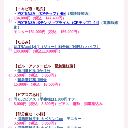
【ニキビ痕・毛穴】
・
POTENZA （CPチップ）4回
（看護師施術）
134,000円（税込 147,400円）
・
POTENZA ポテンツァプライム（CPチップ）4回
（看護師施
術）
モニター154,000円（税込 169,400円）
【たるみ】
ULTRAcel [zíː] （ジィー）顔全体（HIFU：ハイフ）
100,000円（税込110,000円）
【ピル・アフターピル・緊急避妊薬】
・
低用量ピル 1か月分
3,500円（税込 3,850円）
・
緊急避妊薬 1回分
15,000円（税込 16,500円）
【ピアス穴あけ】
耳たぶピアス（学生様は1,000円オフ）
8,000円（税込 8,800円）ピアス、麻酔、消毒薬込み
【部分痩せ・小顔】
・
脂肪溶解注射 カベリン 1cc
モニター
3,500円（税込 3,850円）
・
脂肪溶解注射 カベリン 8cc
モニター