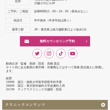
住所
川越小川ビル3F
ご予約・ご相談
診療時間10：00～19：00（昼休みなし）
休診日
年中無休（年末年始は除く）
最寄り駅
JR・東武東上線川越駅東口より徒歩1分
無料カウンセリング予約
動画出演・監修 医師：院長 髙橋 貴志
サイト内にある動画の著作権・肖像権などはすべて髙橋 貴志個人に帰属し
ます。
経歴
1998年 国立・徳島大学医学部医学科卒業
2000年 国立・東京医科歯科大学皮膚科入局
2015年 ティアラクリニック川越院・院長