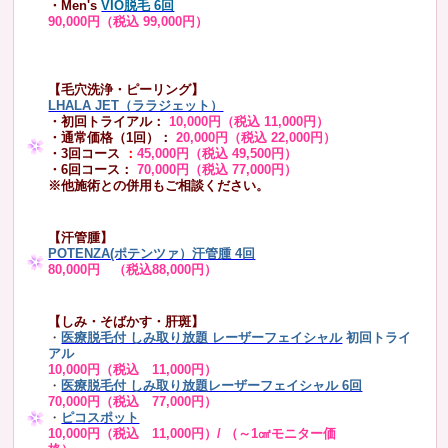
・Men's
VIO脱毛 6回
90,000円（税込 99,000円）
【毛穴洗浄・ピーリング】
LHALA JET（ララジェット）
・初回トライアル：
10,000円（税込 11,000円）
・通常価格（1回）：
20,000円（税込 22,000円）
・3回コース
：
45,000円（税込 49,500円）
・6回コース：
70,000円（税込 77,000円）
※他施術との併用もご相談ください。
【汗管腫】
POTENZA(ポテンツァ）汗管腫 4回
80,000円 （税込88,000円）
【しみ・そばかす・肝斑】
・
医療脱毛付 しみ取り放題 レーザーフェイシャル
初回トライ
アル
10,000円（税込 11,000円）
・
医療脱毛付 しみ取り放題レーザーフェイシャル 6回
70,000円（税込 77,000円）
・
ピコスポット
10,000円（税込 11,000円）/ （～1㎠モニター価