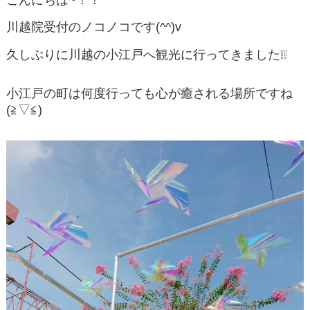
こんにちは~！！
川越院受付のノコノコです(^^)v
久しぶりに川越の小江戸へ観光に行ってきました❕❕
小江戸の町は何度行っても心が癒される場所ですね
(≧▽≦)