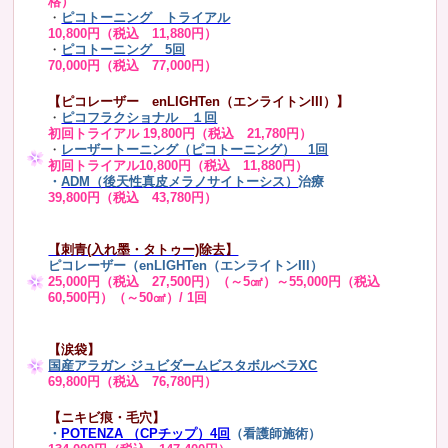
格）
・
ピコトーニング トライアル
10,800円（税込 11,880円）
・
ピコトーニング 5回
70,000円（税込 77,000円）
【ピコレーザー enLIGHTen（エンライトンIII）】
・
ピコフラクショナル １回
初回トライアル 19,800円（税込 21,780円）
・
レーザートーニング（ピコトーニング） 1回
初回トライアル10,800円（税込 11,880円）
・
ADM（後天性真皮メラノサイトーシス）
治療
39,800円（税込 43,780円）
【刺青(入れ墨・タトゥー)除去】
ピコレーザー（enLIGHTen（エンライトンIII）
25,000円（税込 27,500円）（～5㎠）～55,000円（税込
60,500円）（～50㎠）/ 1回
【涙袋】
国産アラガン ジュビダームビスタボルベラXC
69,800円（税込 76,780円）
【ニキビ痕・毛穴】
・
POTENZA （CPチップ）4回
（看護師施術）