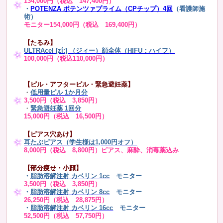
134,000円（税込 147,400円）
・
POTENZA ポテンツァプライム（CPチップ）4回
（看護師施
術）
モニター154,000円（税込 169,400円）
【たるみ】
ULTRAcel [zíː] （ジィー）顔全体（HIFU：ハイフ）
100,000円（税込110,000円）
【ピル・アフターピル・緊急避妊薬】
・
低用量ピル 1か月分
3,500円（税込 3,850円）
・
緊急避妊薬 1回分
15,000円（税込 16,500円）
【ピアス穴あけ】
耳たぶピアス（学生様は1,000円オフ）
8,000円（税込 8,800円）ピアス、麻酔、消毒薬込み
【部分痩せ・小顔】
・
脂肪溶解注射 カベリン 1cc
モニター
3,500円（税込 3,850円）
・
脂肪溶解注射 カベリン 8cc
モニター
26,250円（税込 28,875円）
・
脂肪溶解注射 カベリン 16cc
モニター
52,500円（税込 57,750円）