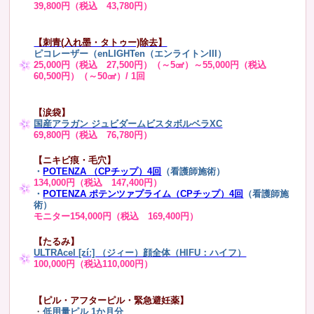
39,800円（税込 43,780円）
【刺青(入れ墨・タトゥー)除去】
ピコレーザー（enLIGHTen（エンライトンIII）
25,000円（税込 27,500円）（～5㎠）～55,000円（税込
60,500円）（～50㎠）/ 1回
【涙袋】
国産アラガン ジュビダームビスタボルベラXC
69,800円（税込 76,780円）
【ニキビ痕・毛穴】
・
POTENZA （CPチップ）4回
（看護師施術）
134,000円（税込 147,400円）
・
POTENZA ポテンツァプライム（CPチップ）4回
（看護師施
術）
モニター154,000円（税込 169,400円）
【たるみ】
ULTRAcel [zíː] （ジィー）顔全体（HIFU：ハイフ）
100,000円（税込110,000円）
【ピル・アフターピル・緊急避妊薬】
・
低用量ピル 1か月分