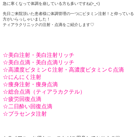
急に寒くなって体調を崩している方も多いですね(>_<)
先日ご来院頂いた患者様に体調管理の一つにビタミン注射！と仰っている
方がいらっしゃいました！
ティアラクリニックの注射・点滴をご紹介します♡
☆美白注射・美白注射リッチ
☆美白点滴・美白点滴リッチ
☆高濃度ビタミンＣ注射・高濃度ビタミンＣ点滴
☆にんにく注射
☆痩身注射・痩身点滴
☆総合点滴（ティアラカクテル）
☆疲労回復点滴
☆二日酔い回復点滴
☆プラセンタ注射