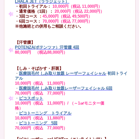
LHALA JET（ララジェット）
・初回トライアル：
10,000円（税込 11,000円）
・通常価格（1回）：
20,000円（税込 22,000円）
・3回コース
：
45,000円（税込 49,500円）
・6回コース：
70,000円（税込 77,000円）
※他施術との併用もご相談ください。
【汗管腫】
POTENZA(ポテンツァ）汗管腫 4回
80,000円 （税込88,000円）
【しみ・そばかす・肝斑】
・
医療脱毛付 しみ取り放題 レーザーフェイシャル
初回トライ
アル
10,000円（税込 11,000円）
・
医療脱毛付 しみ取り放題レーザーフェイシャル 6回
70,000円（税込 77,000円）
・
ピコスポット
10,000円（税込 11,000円）/ （～1㎠モニター価
格）
・
ピコトーニング トライアル
10,800円（税込 11,880円）
・
ピコトーニング 5回
70,000円（税込 77,000円）