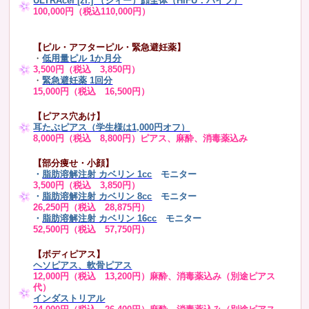
ULTRAcel [zíː] （ジィー）顔全体（HIFU：ハイフ）
100,000円（税込110,000円）
【ピル・アフターピル・緊急避妊薬】
・
低用量ピル 1か月分
3,500円（税込 3,850円）
・
緊急避妊薬 1回分
15,000円（税込 16,500円）
【ピアス穴あけ】
耳たぶピアス（学生様は1,000円オフ）
8,000円（税込 8,800円）ピアス、麻酔、消毒薬込み
【部分痩せ・小顔】
・
脂肪溶解注射 カベリン 1cc
モニター
3,500円（税込 3,850円）
・
脂肪溶解注射 カベリン 8cc
モニター
26,250円（税込 28,875円）
・
脂肪溶解注射 カベリン 16cc
モニター
52,500円（税込 57,750円）
【ボディピアス】
ヘソピアス、軟骨ピアス
12,000円（税込 13,200円）麻酔、消毒薬込み（別途ピアス
代）
インダストリアル