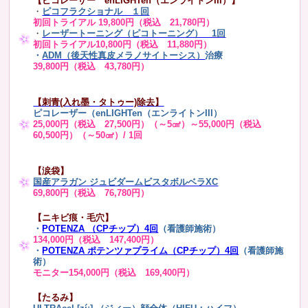
【ピコレーザー enLIGHTen（エンライトンIII）】
・
ピコフラクショナル １回
初回トライアル 19,800円（税込 21,780円）
・
レーザートーニング（ピコトーニング） 1回
初回トライアル10,800円（税込 11,880円）
・
ADM（後天性真皮メラノサイトーシス）
治療
39,800円（税込 43,780円）
【刺青(入れ墨・タトゥー)除去】
ピコレーザー（enLIGHTen（エンライトンIII）
25,000円（税込 27,500円）（～5㎠）～55,000円（税込
60,500円）（～50㎠）/ 1回
【涙袋】
国産アラガン ジュビダームビスタボルベラXC
69,800円（税込 76,780円）
【ニキビ痕・毛穴】
・
POTENZA （CPチップ）4回
（看護師施術）
134,000円（税込 147,400円）
・
POTENZA ポテンツァプライム（CPチップ）4回
（看護師施
術）
モニター154,000円（税込 169,400円）
【たるみ】