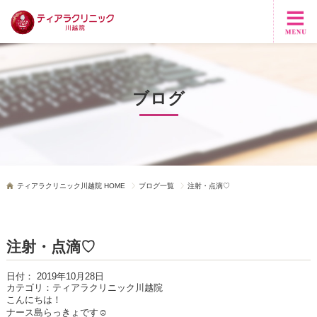
ブログ
ティアラクリニック川越院 HOME
ブログ一覧
注射・点滴♡
注射・点滴♡
日付：
2019年10月28日
カテゴリ：
ティアラクリニック川越院
こんにちは！
ナース島らっきょです☺