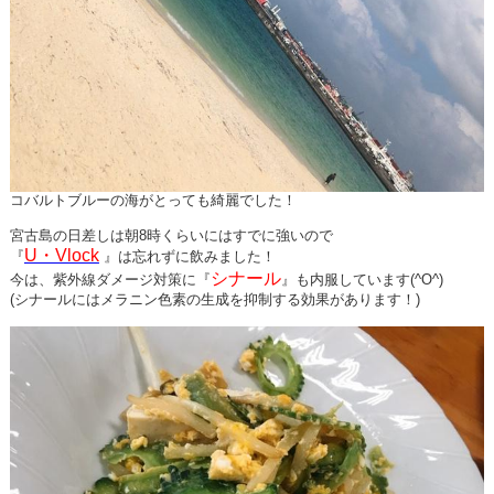
コバルトブルーの海がとっても綺麗でした！
宮古島の日差しは朝8時くらいにはすでに強いので
U・Vlock
『
』は忘れずに飲みました！
シナール
今は、紫外線ダメージ対策に『
』も内服しています(^O^)
(シナールにはメラニン色素の生成を抑制する効果があります！)