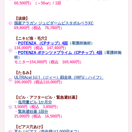
60,500円）（～50㎠）/ 1回
【涙袋】
国産アラガン ジュビダームビスタボルベラXC
69,800円（税込 76,780円）
【ニキビ痕・毛穴】
・
POTENZA （CPチップ）4回
（看護師施術）
134,000円（税込 147,400円）
・
POTENZA ポテンツァプライム（CPチップ）4回
（看護師施
術）
モニター154,000円（税込 169,400円）
【たるみ】
ULTRAcel [zíː] （ジィー）顔全体（HIFU：ハイフ）
100,000円（税込110,000円）
【ピル・アフターピル・緊急避妊薬】
・
低用量ピル 1か月分
3,500円（税込 3,850円）
・
緊急避妊薬 1回分
15,000円（税込 16,500円）
【ピアス穴あけ】
耳たぶピアス（学生様は1,000円オフ）