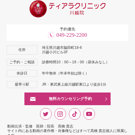
予約優先
049-229-2200
埼玉県川越市脇田町18-6
住所
川越小川ビル3F
ご予約・ご相談
診療時間10：00～19：00（昼休みなし）
休診日
年中無休（年末年始は除く）
最寄り駅
JR・東武東上線川越駅東口より徒歩1分
無料カウンセリング予約
動画出演・監修 医師：院長 髙橋 貴志
サイト内にある動画の著作権・肖像権などはすべて髙橋 貴志個人に帰属し