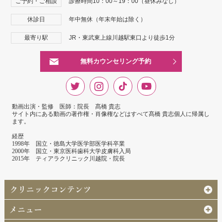
ご予約・ご相談
診療時間10：00～19：00（昼休みなし）
休診日
年中無休（年末年始は除く）
最寄り駅
JR・東武東上線川越駅東口より徒歩1分
無料カウンセリング予約
動画出演・監修 医師：院長 髙橋 貴志
サイト内にある動画の著作権・肖像権などはすべて髙橋 貴志個人に帰属し
ます。
経歴
1998年 国立・徳島大学医学部医学科卒業
2000年 国立・東京医科歯科大学皮膚科入局
2015年 ティアラクリニック川越院・院長