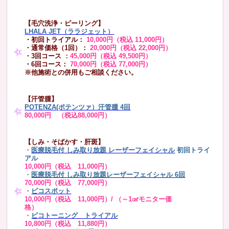
【毛穴洗浄・ピーリング】
LHALA JET（ララジェット）
・初回トライアル：
10,000円（税込 11,000円）
・通常価格（1回）：
20,000円（税込 22,000円）
・3回コース
：
45,000円（税込 49,500円）
・6回コース：
70,000円（税込 77,000円）
※他施術との併用もご相談ください。
【汗管腫】
POTENZA(ポテンツァ）汗管腫 4回
80,000円 （税込88,000円）
【しみ・そばかす・肝斑】
・
医療脱毛付 しみ取り放題 レーザーフェイシャル
初回トライ
アル
10,000円（税込 11,000円）
・
医療脱毛付 しみ取り放題レーザーフェイシャル 6回
70,000円（税込 77,000円）
・
ピコスポット
10,000円（税込 11,000円）/ （～1㎠モニター価
格）
・
ピコトーニング トライアル
10,800円（税込 11,880円）