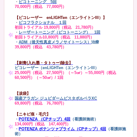
・
ピコトーニング 5回
70,000円（税込 77,000円）
【ピコレーザー enLIGHTen（エンライトンIII）】
・
ピコフラクショナル １回
初回トライアル 19,800円（税込 21,780円）
・
レーザートーニング（ピコトーニング） 1回
初回トライアル10,800円（税込 11,880円）
・
ADM（後天性真皮メラノサイトーシス）
治療
39,800円（税込 43,780円）
【刺青(入れ墨・タトゥー)除去】
ピコレーザー（enLIGHTen（エンライトンIII）
25,000円（税込 27,500円）（～5㎠）～55,000円（税込
60,500円）（～50㎠）/ 1回
【涙袋】
国産アラガン ジュビダームビスタボルベラXC
69,800円（税込 76,780円）
【ニキビ痕・毛穴】
・
POTENZA （CPチップ）4回
（看護師施術）
134,000円（税込 147,400円）
・
POTENZA ポテンツァプライム（CPチップ）4回
（看護師施
術）