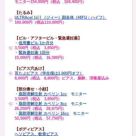
モニター154,000円（税込 169,400円）
【たるみ】
ULTRAcel [zíː] （ジィー）顔全体（HIFU：ハイフ）
100,000円（税込110,000円）
【ピル・アフターピル・緊急避妊薬】
・
低用量ピル 1か月分
3,500円（税込 3,850円）
・
緊急避妊薬 1回分
15,000円（税込 16,500円）
【ピアス穴あけ】
耳たぶピアス（学生様は1,000円オフ）
8,000円（税込 8,800円）ピアス、麻酔、消毒薬込み
【部分痩せ・小顔】
・
脂肪溶解注射 カベリン 1cc
モニター
3,500円（税込 3,850円）
・
脂肪溶解注射 カベリン 8cc
モニター
26,250円（税込 28,875円）
・
脂肪溶解注射 カベリン 16cc
モニター
52,500円（税込 57,750円）
【ボディピアス】
ヘソピアス、軟骨ピアス