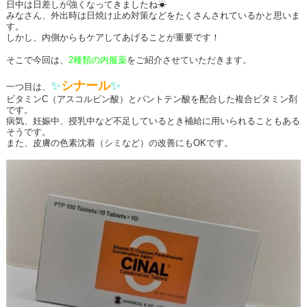
日中は日差しが強くなってきましたね☀
みなさん、外出時は日焼け止め対策などをたくさんされているかと思いま
す。
しかし、内側からもケアしてあげることが重要です！
そこで今回は、
2種類の内服薬
をご紹介させていただきます。
✨
シナール
✨
一つ目は、
ビタミンC（アスコルビン酸）とパントテン酸を配合した複合ビタミン剤
です。
病気、妊娠中、授乳中など不足しているとき補給に用いられることもある
そうです。
また、皮膚の色素沈着（シミなど）の改善にもOKです。