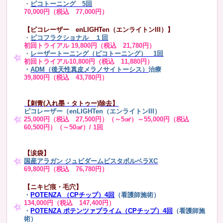
・
ピコトーニング 5回
70,000円（税込 77,000円）
【ピコレーザー enLIGHTen（エンライトンIII）】
・
ピコフラクショナル １回
初回トライアル 19,800円（税込 21,780円）
・
レーザートーニング（ピコトーニング） 1回
初回トライアル10,800円（税込 11,880円）
・
ADM（後天性真皮メラノサイトーシス）
治療
39,800円（税込 43,780円）
【刺青(入れ墨・タトゥー)除去】
ピコレーザー（enLIGHTen（エンライトンIII）
25,000円（税込 27,500円）（～5㎠）～55,000円（税込
60,500円）（～50㎠）/ 1回
【涙袋】
国産アラガン ジュビダームビスタボルベラXC
69,800円（税込 76,780円）
【ニキビ痕・毛穴】
・
POTENZA （CPチップ）4回
（看護師施術）
134,000円（税込 147,400円）
・
POTENZA ポテンツァプライム（CPチップ）4回
（看護師施
術）