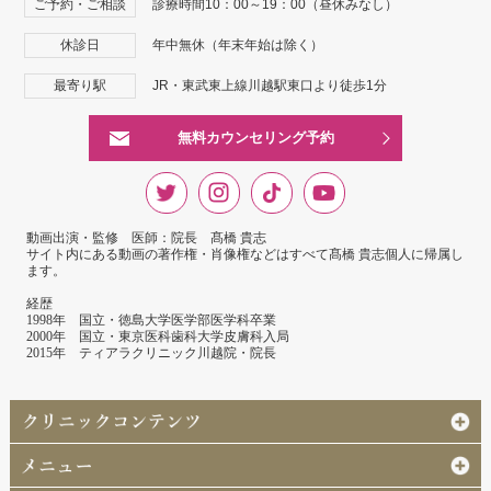
ご予約・ご相談
診療時間10：00～19：00（昼休みなし）
休診日
年中無休（年末年始は除く）
最寄り駅
JR・東武東上線川越駅東口より徒歩1分
無料カウンセリング予約
動画出演・監修 医師：院長 髙橋 貴志
サイト内にある動画の著作権・肖像権などはすべて髙橋 貴志個人に帰属し
ます。
経歴
1998年 国立・徳島大学医学部医学科卒業
2000年 国立・東京医科歯科大学皮膚科入局
2015年 ティアラクリニック川越院・院長