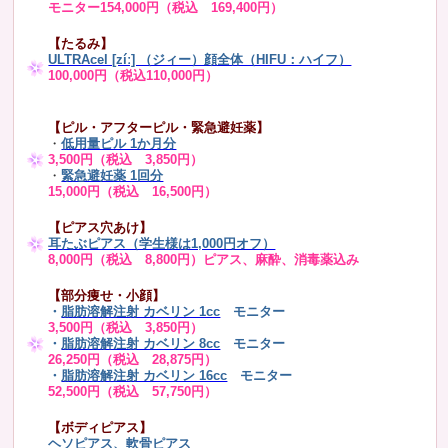
モニター154,000円（税込 169,400円）
【たるみ】
ULTRAcel [zíː] （ジィー）顔全体（HIFU：ハイフ）
100,000円（税込110,000円）
【ピル・アフターピル・緊急避妊薬】
・
低用量ピル 1か月分
3,500円（税込 3,850円）
・
緊急避妊薬 1回分
15,000円（税込 16,500円）
【ピアス穴あけ】
耳たぶピアス（学生様は1,000円オフ）
8,000円（税込 8,800円）ピアス、麻酔、消毒薬込み
【部分痩せ・小顔】
・
脂肪溶解注射 カベリン 1cc
モニター
3,500円（税込 3,850円）
・
脂肪溶解注射 カベリン 8cc
モニター
26,250円（税込 28,875円）
・
脂肪溶解注射 カベリン 16cc
モニター
52,500円（税込 57,750円）
【ボディピアス】
ヘソピアス、軟骨ピアス