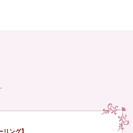
。
ーリング】