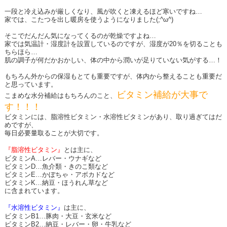
一段と冷え込みが厳しくなり、風が吹くと凍えるほど寒いですね…
家では、こたつを出し暖房を使うようになりました(;^ω^)
そこでだんだん気になってくるのが乾燥ですよね…
家では気温計・湿度計を設置しているのですが、湿度が20％を切ることも
ちらほら…
肌の調子が何だかおかしい、体の中から潤いが足りていない気がする…！
もちろん外からの保湿もとても重要ですが、体内から整えることも重要だ
と思っています。
ビタミン補給が大事で
こまめな水分補給はもちろんのこと、
す！！！
ビタミンには、脂溶性ビタミン・水溶性ビタミンがあり、取り過ぎてはだ
めですが、
毎日必要量取ることが大切です。
『脂溶性ビタミン』
とは主に、
ビタミンA…レバー・ウナギなど
ビタミンD…魚介類・きのこ類など
ビタミンE…かぼちゃ・アボカドなど
ビタミンK…納豆・ほうれん草など
に含まれています。
『水溶性ビタミン』
は主に、
ビタミンB1…豚肉・大豆・玄米など
ビタミンB2…納豆・レバー・卵・牛乳など