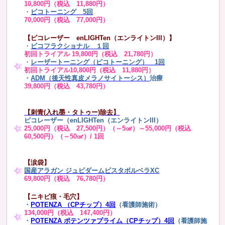
10,800円（税込 11,880円）
・
ピコトーニング 5回
70,000円（税込 77,000円）
【ピコレーザー enLIGHTen（エンライトンIII）】
・
ピコフラクショナル １回
初回トライアル 19,800円（税込 21,780円）
・
レーザートーニング（ピコトーニング） 1回
初回トライアル10,800円（税込 11,880円）
・
ADM（後天性真皮メラノサイトーシス）
治療
39,800円（税込 43,780円）
【刺青(入れ墨・タトゥー)除去】
ピコレーザー（enLIGHTen（エンライトンIII）
25,000円（税込 27,500円）（～5㎠）～55,000円（税込
60,500円）（～50㎠）/ 1回
【涙袋】
国産アラガン ジュビダームビスタボルベラXC
69,800円（税込 76,780円）
【ニキビ痕・毛穴】
・
POTENZA （CPチップ）4回
（看護師施術）
134,000円（税込 147,400円）
・
POTENZA ポテンツァプライム（CPチップ）4回
（看護師施