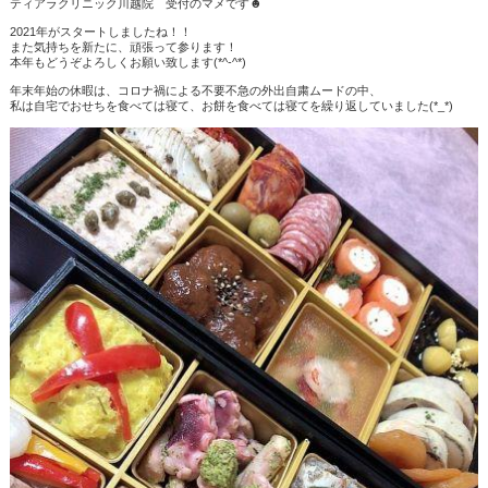
ティアラクリニック川越院 受付のマメです
☻
2021
年がスタートしましたね！！
また気持ちを新たに、頑張って参ります！
本年もどうぞよろしくお願い致します
(*^-^*)
年末年始の休暇は、コロナ禍による不要不急の外出自粛ムードの中、
私は自宅でおせちを食べては寝て、お餅を食べては寝てを繰り返していました
(*_*)