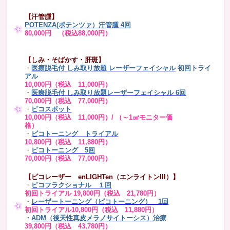
【汗管腫】
POTENZA(ポテンツァ）汗管腫 4回
80,000円 （税込88,000円）
【しみ・そばかす・肝斑】
・
医療脱毛付 しみ取り放題 レーザーフェイシャル
初回トライ
アル
10,000円（税込 11,000円）
・
医療脱毛付 しみ取り放題レーザーフェイシャル 6回
70,000円（税込 77,000円）
・
ピコスポット
10,000円（税込 11,000円）/ （～1㎠モニター価
格）
・
ピコトーニング トライアル
10,800円（税込 11,880円）
・
ピコトーニング 5回
70,000円（税込 77,000円）
【ピコレーザー enLIGHTen（エンライトンIII）】
・
ピコフラクショナル １回
初回トライアル 19,800円（税込 21,780円）
・
レーザートーニング（ピコトーニング） 1回
初回トライアル10,800円（税込 11,880円）
・
ADM（後天性真皮メラノサイトーシス）
治療
39,800円（税込 43,780円）