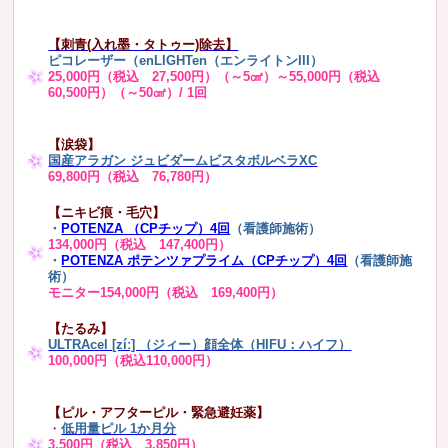
【刺青(入れ墨・タトゥー)除去】
ピコレーザー（enLIGHTen（エンライトンIII）
25,000円（税込 27,500円）（～5㎠）～55,000円（税込
60,500円）（～50㎠）/ 1回
【涙袋】
国産アラガン ジュビダームビスタボルベラXC
69,800円（税込 76,780円）
【ニキビ痕・毛穴】
・
POTENZA （CPチップ）4回
（看護師施術）
134,000円（税込 147,400円）
・
POTENZA ポテンツァプライム（CPチップ）4回
（看護師施
術）
モニター154,000円（税込 169,400円）
【たるみ】
ULTRAcel [zíː] （ジィー）顔全体（HIFU：ハイフ）
100,000円（税込110,000円）
【ピル・アフターピル・緊急避妊薬】
・
低用量ピル 1か月分
3,500円（税込 3,850円）