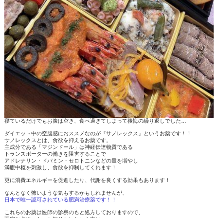
寝ているだけでもお腹は空き、食べ過ぎてしまって後悔の繰り返しでした…
ダイエット中の空腹感におススメなのが『サノレックス』というお薬です！！
サノレックスとは、食欲を抑えるお薬です。
主成分である「マジンドール」は神経伝達物質である
トランスポーターの働きを阻害することで
アドレナリン・ドパミン・セロトニンなどの量を増やし
満腹中枢を刺激し、食欲を抑制してくれます！
更に消費エネルギーを促進したり、代謝を良くする効果もあります！
なんとなく怖いような気もするかもしれませんが、
日本で唯一認可されている肥満治療薬です！！
これらのお薬は医師の診察のもと処方しておりますので、