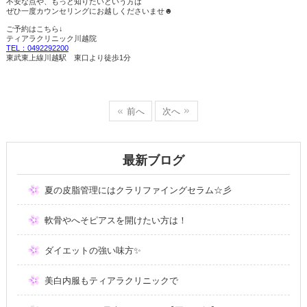
不安な点や、もっと知りたいという方は
ぜひ一度カウンセリングにお越しくださいませ
☻
ご予約はこちら↓
ティアラクリニック川越院
TEL
：0492292200
東武東上線川越駅 東口より徒歩
1
分
前へ
次へ
最新ブログ
夏の皮脂管理にはクラリファイングセラム☆彡
軟骨やへそピアスを開けたい方は！
ダイエットの強い味方✨
美白内服もティアラクリニックで