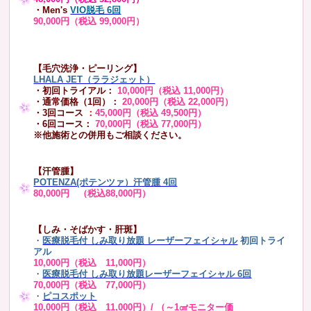
・Men's
VIO脱毛 6回
90,000円（税込 99,000円）
【毛穴洗浄・ピーリング】
LHALA JET（ララジェット）
・初回トライアル：
10,000円（税込 11,000円）
・通常価格（1回）：
20,000円（税込 22,000円）
・3回コース
：
45,000円（税込 49,500円）
・6回コース：
70,000円（税込 77,000円）
※他施術との併用もご相談ください。
【汗管腫】
POTENZA(ポテンツァ）汗管腫 4回
80,000円 （税込88,000円）
【しみ・そばかす・肝斑】
・
医療脱毛付 しみ取り放題 レーザーフェイシャル
初回トライ
アル
10,000円（税込 11,000円）
・
医療脱毛付 しみ取り放題レーザーフェイシャル 6回
70,000円（税込 77,000円）
・
ピコスポット
10,000円（税込 11,000円）/ （～1㎠モニター価