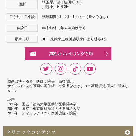
埼玉県川越市脇田町18-6
住所
川越小川ビル3F
ご予約・ご相談
診療時間10：00～19：00（昼休みなし）
休診日
年中無休（年末年始は除く）
最寄り駅
JR・東武東上線川越駅東口より徒歩1分
無料カウンセリング予約
動画出演・監修 医師：院長 髙橋 貴志
サイト内にある動画の著作権・肖像権などはすべて髙橋 貴志個人に帰属し
ます。
経歴
1998年 国立・徳島大学医学部医学科卒業
2000年 国立・東京医科歯科大学皮膚科入局
2015年 ティアラクリニック川越院・院長