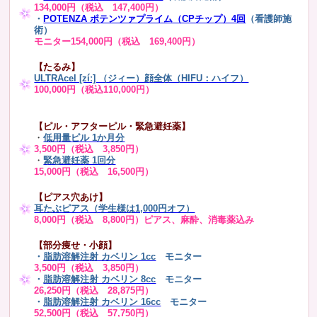
134,000円（税込 147,400円）
・
POTENZA ポテンツァプライム（CPチップ）4回
（看護師施
術）
モニター154,000円（税込 169,400円）
【たるみ】
ULTRAcel [zíː] （ジィー）顔全体（HIFU：ハイフ）
100,000円（税込110,000円）
【ピル・アフターピル・緊急避妊薬】
・
低用量ピル 1か月分
3,500円（税込 3,850円）
・
緊急避妊薬 1回分
15,000円（税込 16,500円）
【ピアス穴あけ】
耳たぶピアス（学生様は1,000円オフ）
8,000円（税込 8,800円）ピアス、麻酔、消毒薬込み
【部分痩せ・小顔】
・
脂肪溶解注射 カベリン 1cc
モニター
3,500円（税込 3,850円）
・
脂肪溶解注射 カベリン 8cc
モニター
26,250円（税込 28,875円）
・
脂肪溶解注射 カベリン 16cc
モニター
52,500円（税込 57,750円）