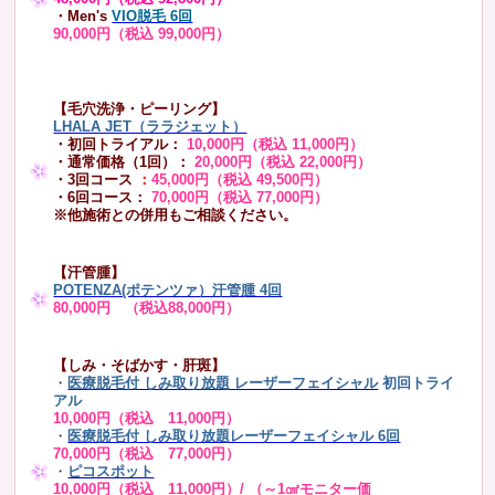
・Men's
VIO脱毛 6回
90,000円（税込 99,000円）
【毛穴洗浄・ピーリング】
LHALA JET（ララジェット）
・初回トライアル：
10,000円（税込 11,000円）
・通常価格（1回）：
20,000円（税込 22,000円）
・3回コース
：
45,000円（税込 49,500円）
・6回コース：
70,000円（税込 77,000円）
※他施術との併用もご相談ください。
【汗管腫】
POTENZA(ポテンツァ）汗管腫 4回
80,000円 （税込88,000円）
【しみ・そばかす・肝斑】
・
医療脱毛付 しみ取り放題 レーザーフェイシャル
初回トライ
アル
10,000円（税込 11,000円）
・
医療脱毛付 しみ取り放題レーザーフェイシャル 6回
70,000円（税込 77,000円）
・
ピコスポット
10,000円（税込 11,000円）/ （～1㎠モニター価