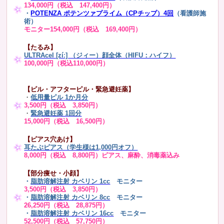
134,000円（税込 147,400円）
・
POTENZA ポテンツァプライム（CPチップ）4回
（看護師施
術）
モニター154,000円（税込 169,400円）
【たるみ】
ULTRAcel [zíː] （ジィー）顔全体（HIFU：ハイフ）
100,000円（税込110,000円）
【ピル・アフターピル・緊急避妊薬】
・
低用量ピル 1か月分
3,500円（税込 3,850円）
・
緊急避妊薬 1回分
15,000円（税込 16,500円）
【ピアス穴あけ】
耳たぶピアス（学生様は1,000円オフ）
8,000円（税込 8,800円）ピアス、麻酔、消毒薬込み
【部分痩せ・小顔】
・
脂肪溶解注射 カベリン 1cc
モニター
3,500円（税込 3,850円）
・
脂肪溶解注射 カベリン 8cc
モニター
26,250円（税込 28,875円）
・
脂肪溶解注射 カベリン 16cc
モニター
52,500円（税込 57,750円）