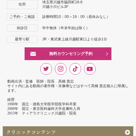
埼玉県川越市脇田町18-6
住所
川越小川ビル3F
ご予約・ご相談
診療時間10：00～19：00（昼休みなし）
休診日
年中無休（年末年始は除く）
最寄り駅
JR・東武東上線川越駅東口より徒歩1分
無料カウンセリング予約
動画出演・監修 医師：院長 髙橋 貴志
サイト内にある動画の著作権・肖像権などはすべて髙橋 貴志個人に帰属し
ます。
経歴
1998年 国立・徳島大学医学部医学科卒業
2000年 国立・東京医科歯科大学皮膚科入局
2015年 ティアラクリニック川越院・院長