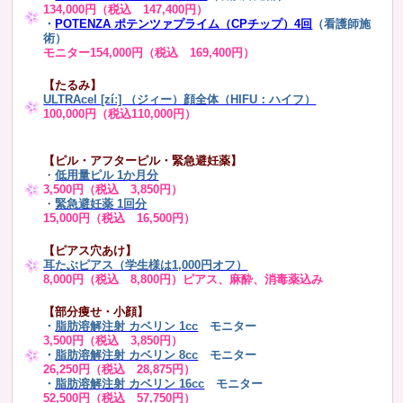
134,000円（税込 147,400円）
・
POTENZA ポテンツァプライム（CPチップ）4回
（看護師施
術）
モニター154,000円（税込 169,400円）
【たるみ】
ULTRAcel [zíː] （ジィー）顔全体（HIFU：ハイフ）
100,000円（税込110,000円）
【ピル・アフターピル・緊急避妊薬】
・
低用量ピル 1か月分
3,500円（税込 3,850円）
・
緊急避妊薬 1回分
15,000円（税込 16,500円）
【ピアス穴あけ】
耳たぶピアス（学生様は1,000円オフ）
8,000円（税込 8,800円）ピアス、麻酔、消毒薬込み
【部分痩せ・小顔】
・
脂肪溶解注射 カベリン 1cc
モニター
3,500円（税込 3,850円）
・
脂肪溶解注射 カベリン 8cc
モニター
26,250円（税込 28,875円）
・
脂肪溶解注射 カベリン 16cc
モニター
52,500円（税込 57,750円）