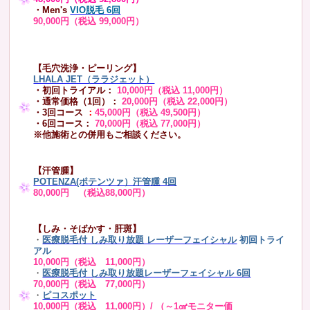
・Men's
VIO脱毛 6回
90,000円（税込 99,000円）
【毛穴洗浄・ピーリング】
LHALA JET（ララジェット）
・初回トライアル：
10,000円（税込 11,000円）
・通常価格（1回）：
20,000円（税込 22,000円）
・3回コース
：
45,000円（税込 49,500円）
・6回コース：
70,000円（税込 77,000円）
※他施術との併用もご相談ください。
【汗管腫】
POTENZA(ポテンツァ）汗管腫 4回
80,000円 （税込88,000円）
【しみ・そばかす・肝斑】
・
医療脱毛付 しみ取り放題 レーザーフェイシャル
初回トライ
アル
10,000円（税込 11,000円）
・
医療脱毛付 しみ取り放題レーザーフェイシャル 6回
70,000円（税込 77,000円）
・
ピコスポット
10,000円（税込 11,000円）/ （～1㎠モニター価