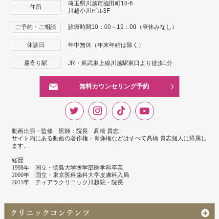
埼玉県川越市脇田町18-6
住所
川越小川ビル3F
ご予約・ご相談
診療時間10：00～19：00（昼休みなし）
休診日
年中無休（年末年始は除く）
最寄り駅
JR・東武東上線川越駅東口より徒歩1分
無料カウンセリング予約
動画出演・監修 医師：院長 髙橋 貴志
サイト内にある動画の著作権・肖像権などはすべて髙橋 貴志個人に帰属し
ます。
経歴
1998年 国立・徳島大学医学部医学科卒業
2000年 国立・東京医科歯科大学皮膚科入局
2015年 ティアラクリニック川越院・院長