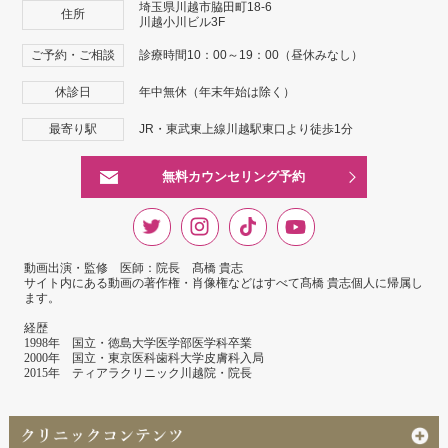
埼玉県川越市脇田町18-6
住所
川越小川ビル3F
ご予約・ご相談
診療時間10：00～19：00（昼休みなし）
休診日
年中無休（年末年始は除く）
最寄り駅
JR・東武東上線川越駅東口より徒歩1分
無料カウンセリング予約
動画出演・監修 医師：院長 髙橋 貴志
サイト内にある動画の著作権・肖像権などはすべて髙橋 貴志個人に帰属し
ます。
経歴
1998年 国立・徳島大学医学部医学科卒業
2000年 国立・東京医科歯科大学皮膚科入局
2015年 ティアラクリニック川越院・院長