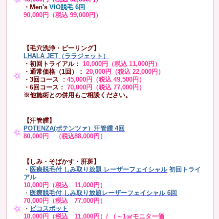
・Men's
VIO脱毛 6回
90,000円（税込 99,000円）
【毛穴洗浄・ピーリング】
LHALA JET（ララジェット）
・初回トライアル：
10,000円（税込 11,000円）
・通常価格（1回）：
20,000円（税込 22,000円）
・3回コース
：
45,000円（税込 49,500円）
・6回コース：
70,000円（税込 77,000円）
※他施術との併用もご相談ください。
【汗管腫】
POTENZA(ポテンツァ）汗管腫 4回
80,000円 （税込88,000円）
【しみ・そばかす・肝斑】
・
医療脱毛付 しみ取り放題 レーザーフェイシャル
初回トライ
アル
10,000円（税込 11,000円）
・
医療脱毛付 しみ取り放題レーザーフェイシャル 6回
70,000円（税込 77,000円）
・
ピコスポット
10,000円（税込 11,000円）/ （～1㎠モニター価