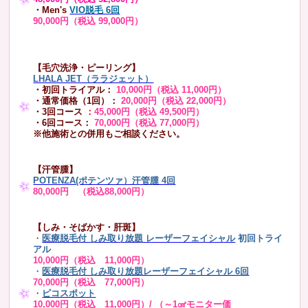
・Men's
VIO脱毛 6回
90,000円（税込 99,000円）
【毛穴洗浄・ピーリング】
LHALA JET（ララジェット）
・初回トライアル：
10,000円（税込 11,000円）
・通常価格（1回）：
20,000円（税込 22,000円）
・3回コース
：
45,000円（税込 49,500円）
・6回コース：
70,000円（税込 77,000円）
※他施術との併用もご相談ください。
【汗管腫】
POTENZA(ポテンツァ）汗管腫 4回
80,000円 （税込88,000円）
【しみ・そばかす・肝斑】
・
医療脱毛付 しみ取り放題 レーザーフェイシャル
初回トライ
アル
10,000円（税込 11,000円）
・
医療脱毛付 しみ取り放題レーザーフェイシャル 6回
70,000円（税込 77,000円）
・
ピコスポット
10,000円（税込 11,000円）/ （～1㎠モニター価