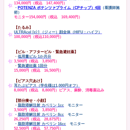
134,000円（税込 147,400円）
・
POTENZA ポテンツァプライム（CPチップ）4回
（看護師施
術）
モニター154,000円（税込 169,400円）
【たるみ】
ULTRAcel [zíː] （ジィー）顔全体（HIFU：ハイフ）
100,000円（税込110,000円）
【ピル・アフターピル・緊急避妊薬】
・
低用量ピル 1か月分
3,500円（税込 3,850円）
・
緊急避妊薬 1回分
15,000円（税込 16,500円）
【ピアス穴あけ】
耳たぶピアス（学生様は1,000円オフ）
8,000円（税込 8,800円）ピアス、麻酔、消毒薬込み
【部分痩せ・小顔】
・
脂肪溶解注射 カベリン 1cc
モニター
3,500円（税込 3,850円）
・
脂肪溶解注射 カベリン 8cc
モニター
26,250円（税込 28,875円）
・
脂肪溶解注射 カベリン 16cc
モニター
52,500円（税込 57,750円）