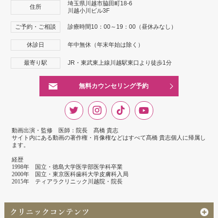
埼玉県川越市脇田町18-6
住所
川越小川ビル3F
ご予約・ご相談
診療時間10：00～19：00（昼休みなし）
休診日
年中無休（年末年始は除く）
最寄り駅
JR・東武東上線川越駅東口より徒歩1分
無料カウンセリング予約
動画出演・監修 医師：院長 髙橋 貴志
サイト内にある動画の著作権・肖像権などはすべて髙橋 貴志個人に帰属し
ます。
経歴
1998年 国立・徳島大学医学部医学科卒業
2000年 国立・東京医科歯科大学皮膚科入局
2015年 ティアラクリニック川越院・院長