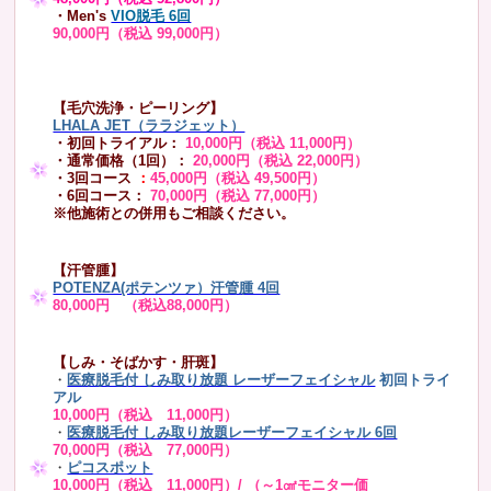
・Men's
VIO脱毛 6回
90,000円（税込 99,000円）
【毛穴洗浄・ピーリング】
LHALA JET（ララジェット）
・初回トライアル：
10,000円（税込 11,000円）
・通常価格（1回）：
20,000円（税込 22,000円）
・3回コース
：
45,000円（税込 49,500円）
・6回コース：
70,000円（税込 77,000円）
※他施術との併用もご相談ください。
【汗管腫】
POTENZA(ポテンツァ）汗管腫 4回
80,000円 （税込88,000円）
【しみ・そばかす・肝斑】
・
医療脱毛付 しみ取り放題 レーザーフェイシャル
初回トライ
アル
10,000円（税込 11,000円）
・
医療脱毛付 しみ取り放題レーザーフェイシャル 6回
70,000円（税込 77,000円）
・
ピコスポット
10,000円（税込 11,000円）/ （～1㎠モニター価