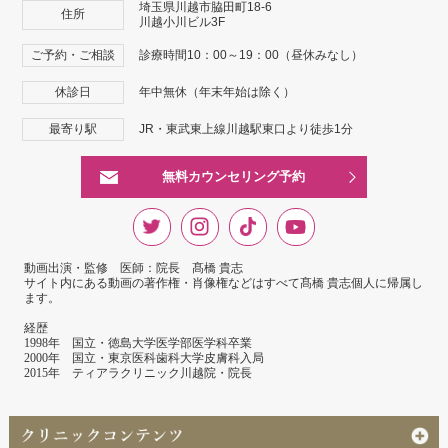
埼玉県川越市脇田町18-6
住所
川越小川ビル3F
ご予約・ご相談
診療時間10：00～19：00（昼休みなし）
休診日
年中無休（年末年始は除く）
最寄り駅
JR・東武東上線川越駅東口より徒歩1分
無料カウンセリング予約
動画出演・監修 医師：院長 髙橋 貴志
サイト内にある動画の著作権・肖像権などはすべて髙橋 貴志個人に帰属し
ます。
経歴
1998年 国立・徳島大学医学部医学科卒業
2000年 国立・東京医科歯科大学皮膚科入局
2015年 ティアラクリニック川越院・院長