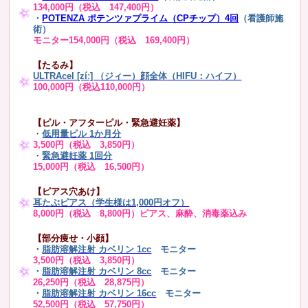
134,000円（税込 147,400円）
・
POTENZA ポテンツァプライム（CPチップ）4回
（看護師施
術）
モニター154,000円（税込 169,400円）
【たるみ】
ULTRAcel [zíː] （ジィー）顔全体（HIFU：ハイフ）
100,000円（税込110,000円）
【ピル・アフターピル・緊急避妊薬】
・
低用量ピル 1か月分
3,500円（税込 3,850円）
・
緊急避妊薬 1回分
15,000円（税込 16,500円）
【ピアス穴あけ】
耳たぶピアス（学生様は1,000円オフ）
8,000円（税込 8,800円）ピアス、麻酔、消毒薬込み
【部分痩せ・小顔】
・
脂肪溶解注射 カベリン 1cc
モニター
3,500円（税込 3,850円）
・
脂肪溶解注射 カベリン 8cc
モニター
26,250円（税込 28,875円）
・
脂肪溶解注射 カベリン 16cc
モニター
52,500円（税込 57,750円）