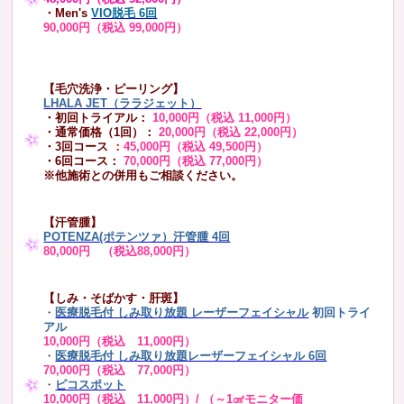
・Men's
VIO脱毛 6回
90,000円（税込 99,000円）
【毛穴洗浄・ピーリング】
LHALA JET（ララジェット）
・初回トライアル：
10,000円（税込 11,000円）
・通常価格（1回）：
20,000円（税込 22,000円）
・3回コース
：
45,000円（税込 49,500円）
・6回コース：
70,000円（税込 77,000円）
※他施術との併用もご相談ください。
【汗管腫】
POTENZA(ポテンツァ）汗管腫 4回
80,000円 （税込88,000円）
【しみ・そばかす・肝斑】
・
医療脱毛付 しみ取り放題 レーザーフェイシャル
初回トライ
アル
10,000円（税込 11,000円）
・
医療脱毛付 しみ取り放題レーザーフェイシャル 6回
70,000円（税込 77,000円）
・
ピコスポット
10,000円（税込 11,000円）/ （～1㎠モニター価