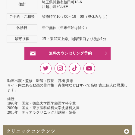
埼玉県川越市脇田町18-6
住所
川越小川ビル3F
ご予約・ご相談
診療時間10：00～19：00（昼休みなし）
休診日
年中無休（年末年始は除く）
最寄り駅
JR・東武東上線川越駅東口より徒歩1分
無料カウンセリング予約
動画出演・監修 医師：院長 髙橋 貴志
サイト内にある動画の著作権・肖像権などはすべて髙橋 貴志個人に帰属し
ます。
経歴
1998年 国立・徳島大学医学部医学科卒業
2000年 国立・東京医科歯科大学皮膚科入局
2015年 ティアラクリニック川越院・院長