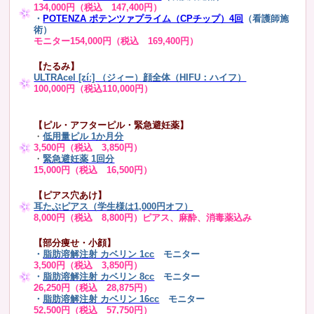
134,000円（税込 147,400円）
・
POTENZA ポテンツァプライム（CPチップ）4回
（看護師施
術）
モニター154,000円（税込 169,400円）
【たるみ】
ULTRAcel [zíː] （ジィー）顔全体（HIFU：ハイフ）
100,000円（税込110,000円）
【ピル・アフターピル・緊急避妊薬】
・
低用量ピル 1か月分
3,500円（税込 3,850円）
・
緊急避妊薬 1回分
15,000円（税込 16,500円）
【ピアス穴あけ】
耳たぶピアス（学生様は1,000円オフ）
8,000円（税込 8,800円）ピアス、麻酔、消毒薬込み
【部分痩せ・小顔】
・
脂肪溶解注射 カベリン 1cc
モニター
3,500円（税込 3,850円）
・
脂肪溶解注射 カベリン 8cc
モニター
26,250円（税込 28,875円）
・
脂肪溶解注射 カベリン 16cc
モニター
52,500円（税込 57,750円）