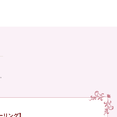
。
ーリング】