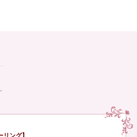
。
ーリング】