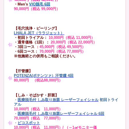
・Men's
VIO脱毛 6回
90,000円（税込 99,000円）
【毛穴洗浄・ピーリング】
LHALA JET（ララジェット）
・初回トライアル：
10,000円（税込 11,000円）
・通常価格（1回）：
20,000円（税込 22,000円）
・3回コース
：
45,000円（税込 49,500円）
・6回コース：
70,000円（税込 77,000円）
※他施術との併用もご相談ください。
【汗管腫】
POTENZA(ポテンツァ）汗管腫 4回
80,000円 （税込88,000円）
【しみ・そばかす・肝斑】
・
医療脱毛付 しみ取り放題 レーザーフェイシャル
初回トライ
アル
10,000円（税込 11,000円）
・
医療脱毛付 しみ取り放題レーザーフェイシャル 6回
70,000円（税込 77,000円）
・
ピコスポット
10,000円（税込 11,000円）/ （～1㎠モニター価