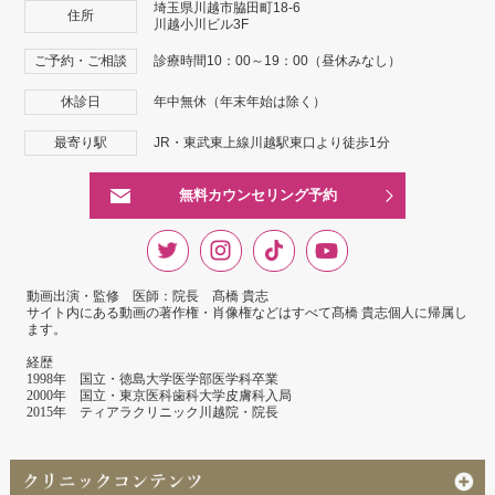
埼玉県川越市脇田町18-6
住所
川越小川ビル3F
ご予約・ご相談
診療時間10：00～19：00（昼休みなし）
休診日
年中無休（年末年始は除く）
最寄り駅
JR・東武東上線川越駅東口より徒歩1分
無料カウンセリング予約
動画出演・監修 医師：院長 髙橋 貴志
サイト内にある動画の著作権・肖像権などはすべて髙橋 貴志個人に帰属し
ます。
経歴
1998年 国立・徳島大学医学部医学科卒業
2000年 国立・東京医科歯科大学皮膚科入局
2015年 ティアラクリニック川越院・院長