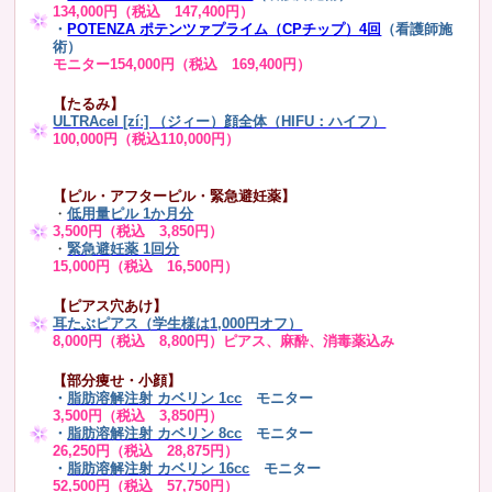
134,000円（税込 147,400円）
・
POTENZA ポテンツァプライム（CPチップ）4回
（看護師施
術）
モニター154,000円（税込 169,400円）
【たるみ】
ULTRAcel [zíː] （ジィー）顔全体（HIFU：ハイフ）
100,000円（税込110,000円）
【ピル・アフターピル・緊急避妊薬】
・
低用量ピル 1か月分
3,500円（税込 3,850円）
・
緊急避妊薬 1回分
15,000円（税込 16,500円）
【ピアス穴あけ】
耳たぶピアス（学生様は1,000円オフ）
8,000円（税込 8,800円）ピアス、麻酔、消毒薬込み
【部分痩せ・小顔】
・
脂肪溶解注射 カベリン 1cc
モニター
3,500円（税込 3,850円）
・
脂肪溶解注射 カベリン 8cc
モニター
26,250円（税込 28,875円）
・
脂肪溶解注射 カベリン 16cc
モニター
52,500円（税込 57,750円）