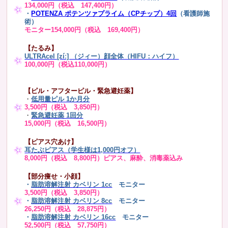
134,000円（税込 147,400円）
・
POTENZA ポテンツァプライム（CPチップ）4回
（看護師施
術）
モニター154,000円（税込 169,400円）
【たるみ】
ULTRAcel [zíː] （ジィー）顔全体（HIFU：ハイフ）
100,000円（税込110,000円）
【ピル・アフターピル・緊急避妊薬】
・
低用量ピル 1か月分
3,500円（税込 3,850円）
・
緊急避妊薬 1回分
15,000円（税込 16,500円）
【ピアス穴あけ】
耳たぶピアス（学生様は1,000円オフ）
8,000円（税込 8,800円）ピアス、麻酔、消毒薬込み
【部分痩せ・小顔】
・
脂肪溶解注射 カベリン 1cc
モニター
3,500円（税込 3,850円）
・
脂肪溶解注射 カベリン 8cc
モニター
26,250円（税込 28,875円）
・
脂肪溶解注射 カベリン 16cc
モニター
52,500円（税込 57,750円）