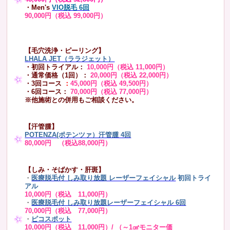
・Men's
VIO脱毛 6回
90,000円（税込 99,000円）
【毛穴洗浄・ピーリング】
LHALA JET（ララジェット）
・初回トライアル：
10,000円（税込 11,000円）
・通常価格（1回）：
20,000円（税込 22,000円）
・3回コース
：
45,000円（税込 49,500円）
・6回コース：
70,000円（税込 77,000円）
※他施術との併用もご相談ください。
【汗管腫】
POTENZA(ポテンツァ）汗管腫 4回
80,000円 （税込88,000円）
【しみ・そばかす・肝斑】
・
医療脱毛付 しみ取り放題 レーザーフェイシャル
初回トライ
アル
10,000円（税込 11,000円）
・
医療脱毛付 しみ取り放題レーザーフェイシャル 6回
70,000円（税込 77,000円）
・
ピコスポット
10,000円（税込 11,000円）/ （～1㎠モニター価