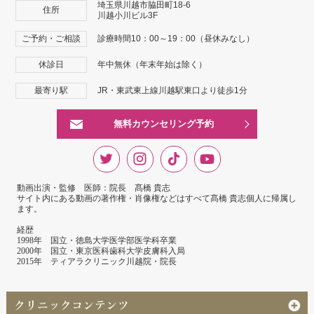
埼玉県川越市脇田町18-6
住所
川越小川ビル3F
ご予約・ご相談
診療時間10：00～19：00（昼休みなし）
休診日
年中無休（年末年始は除く）
最寄り駅
JR・東武東上線川越駅東口より徒歩1分
無料カウンセリング予約
動画出演・監修 医師：院長 髙橋 貴志
サイト内にある動画の著作権・肖像権などはすべて髙橋 貴志個人に帰属し
ます。
経歴
1998年 国立・徳島大学医学部医学科卒業
2000年 国立・東京医科歯科大学皮膚科入局
2015年 ティアラクリニック川越院・院長