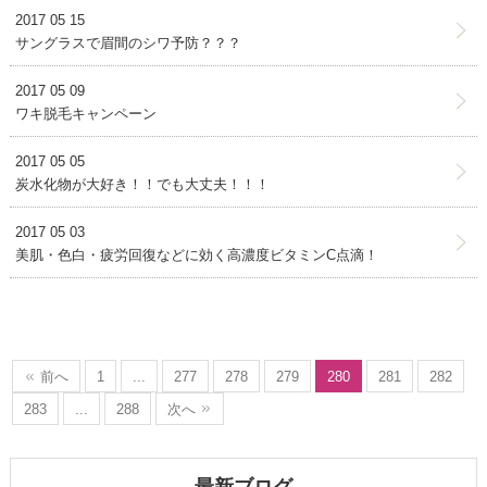
2017 05 15
サングラスで眉間のシワ予防？？？
2017 05 09
ワキ脱毛キャンペーン
2017 05 05
炭水化物が大好き！！でも大丈夫！！！
2017 05 03
美肌・色白・疲労回復などに効く高濃度ビタミンC点滴！
前へ
1
...
277
278
279
280
281
282
283
...
288
次へ
最新ブログ