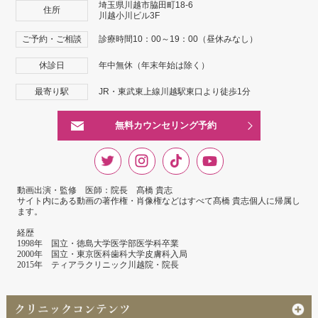
埼玉県川越市脇田町18-6
住所
川越小川ビル3F
ご予約・ご相談
診療時間10：00～19：00（昼休みなし）
休診日
年中無休（年末年始は除く）
最寄り駅
JR・東武東上線川越駅東口より徒歩1分
無料カウンセリング予約
動画出演・監修 医師：院長 髙橋 貴志
サイト内にある動画の著作権・肖像権などはすべて髙橋 貴志個人に帰属し
ます。
経歴
1998年 国立・徳島大学医学部医学科卒業
2000年 国立・東京医科歯科大学皮膚科入局
2015年 ティアラクリニック川越院・院長