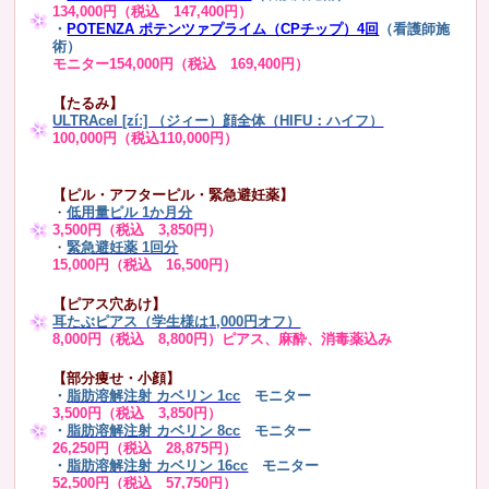
134,000円（税込 147,400円）
・
POTENZA ポテンツァプライム（CPチップ）4回
（看護師施
術）
モニター154,000円（税込 169,400円）
【たるみ】
ULTRAcel [zíː] （ジィー）顔全体（HIFU：ハイフ）
100,000円（税込110,000円）
【ピル・アフターピル・緊急避妊薬】
・
低用量ピル 1か月分
3,500円（税込 3,850円）
・
緊急避妊薬 1回分
15,000円（税込 16,500円）
【ピアス穴あけ】
耳たぶピアス（学生様は1,000円オフ）
8,000円（税込 8,800円）ピアス、麻酔、消毒薬込み
【部分痩せ・小顔】
・
脂肪溶解注射 カベリン 1cc
モニター
3,500円（税込 3,850円）
・
脂肪溶解注射 カベリン 8cc
モニター
26,250円（税込 28,875円）
・
脂肪溶解注射 カベリン 16cc
モニター
52,500円（税込 57,750円）