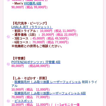
・Men's
VIO脱毛 6回
90,000円（税込 99,000円）
【毛穴洗浄・ピーリング】
LHALA JET（ララジェット）
・初回トライアル：
10,000円（税込 11,000円）
・通常価格（1回）：
20,000円（税込 22,000円）
・3回コース
：
45,000円（税込 49,500円）
・6回コース：
70,000円（税込 77,000円）
※他施術との併用もご相談ください。
【汗管腫】
POTENZA(ポテンツァ）汗管腫 4回
80,000円 （税込88,000円）
【しみ・そばかす・肝斑】
・
医療脱毛付 しみ取り放題 レーザーフェイシャル
初回トライ
アル
10,000円（税込 11,000円）
・
医療脱毛付 しみ取り放題レーザーフェイシャル 6回
70,000円（税込 77,000円）
・
ピコスポット
10,000円（税込 11,000円）/ （～1㎠モニター価