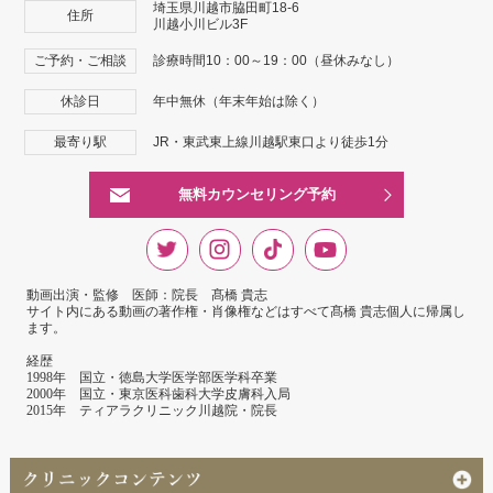
埼玉県川越市脇田町18-6
住所
川越小川ビル3F
ご予約・ご相談
診療時間10：00～19：00（昼休みなし）
休診日
年中無休（年末年始は除く）
最寄り駅
JR・東武東上線川越駅東口より徒歩1分
無料カウンセリング予約
動画出演・監修 医師：院長 髙橋 貴志
サイト内にある動画の著作権・肖像権などはすべて髙橋 貴志個人に帰属し
ます。
経歴
1998年 国立・徳島大学医学部医学科卒業
2000年 国立・東京医科歯科大学皮膚科入局
2015年 ティアラクリニック川越院・院長