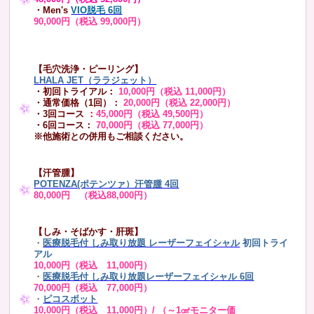
・Men's
VIO脱毛 6回
90,000円（税込 99,000円）
【毛穴洗浄・ピーリング】
LHALA JET（ララジェット）
・初回トライアル：
10,000円（税込 11,000円）
・通常価格（1回）：
20,000円（税込 22,000円）
・3回コース
：
45,000円（税込 49,500円）
・6回コース：
70,000円（税込 77,000円）
※他施術との併用もご相談ください。
【汗管腫】
POTENZA(ポテンツァ）汗管腫 4回
80,000円 （税込88,000円）
【しみ・そばかす・肝斑】
・
医療脱毛付 しみ取り放題 レーザーフェイシャル
初回トライ
アル
10,000円（税込 11,000円）
・
医療脱毛付 しみ取り放題レーザーフェイシャル 6回
70,000円（税込 77,000円）
・
ピコスポット
10,000円（税込 11,000円）/ （～1㎠モニター価