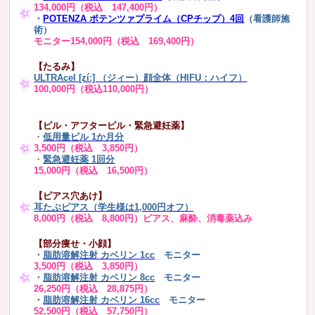
134,000円（税込 147,400円）
・
POTENZA ポテンツァプライム（CPチップ）4回
（看護師施
術）
モニター154,000円（税込 169,400円）
【たるみ】
ULTRAcel [zíː] （ジィー）顔全体（HIFU：ハイフ）
100,000円（税込110,000円）
【ピル・アフターピル・緊急避妊薬】
・
低用量ピル 1か月分
3,500円（税込 3,850円）
・
緊急避妊薬 1回分
15,000円（税込 16,500円）
【ピアス穴あけ】
耳たぶピアス（学生様は1,000円オフ）
8,000円（税込 8,800円）ピアス、麻酔、消毒薬込み
【部分痩せ・小顔】
・
脂肪溶解注射 カベリン 1cc
モニター
3,500円（税込 3,850円）
・
脂肪溶解注射 カベリン 8cc
モニター
26,250円（税込 28,875円）
・
脂肪溶解注射 カベリン 16cc
モニター
52,500円（税込 57,750円）