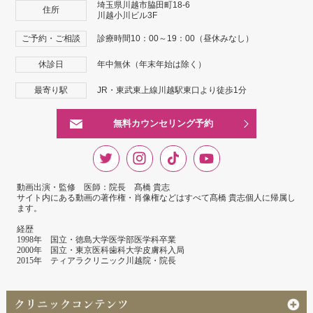
埼玉県川越市脇田町18-6
住所
川越小川ビル3F
ご予約・ご相談
診療時間10：00～19：00（昼休みなし）
休診日
年中無休（年末年始は除く）
最寄り駅
JR・東武東上線川越駅東口より徒歩1分
無料カウンセリング予約
動画出演・監修 医師：院長 髙橋 貴志
サイト内にある動画の著作権・肖像権などはすべて髙橋 貴志個人に帰属し
ます。
経歴
1998年 国立・徳島大学医学部医学科卒業
2000年 国立・東京医科歯科大学皮膚科入局
2015年 ティアラクリニック川越院・院長