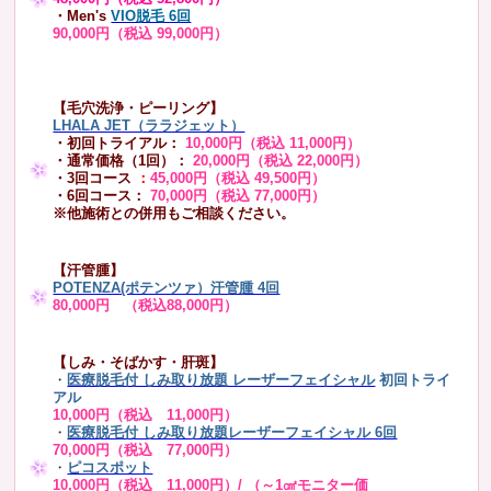
・Men's
VIO脱毛 6回
90,000円（税込 99,000円）
【毛穴洗浄・ピーリング】
LHALA JET（ララジェット）
・初回トライアル：
10,000円（税込 11,000円）
・通常価格（1回）：
20,000円（税込 22,000円）
・3回コース
：
45,000円（税込 49,500円）
・6回コース：
70,000円（税込 77,000円）
※他施術との併用もご相談ください。
【汗管腫】
POTENZA(ポテンツァ）汗管腫 4回
80,000円 （税込88,000円）
【しみ・そばかす・肝斑】
・
医療脱毛付 しみ取り放題 レーザーフェイシャル
初回トライ
アル
10,000円（税込 11,000円）
・
医療脱毛付 しみ取り放題レーザーフェイシャル 6回
70,000円（税込 77,000円）
・
ピコスポット
10,000円（税込 11,000円）/ （～1㎠モニター価