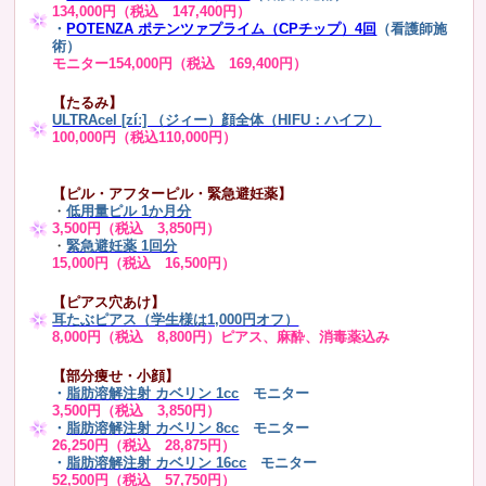
134,000円（税込 147,400円）
・
POTENZA ポテンツァプライム（CPチップ）4回
（看護師施
術）
モニター154,000円（税込 169,400円）
【たるみ】
ULTRAcel [zíː] （ジィー）顔全体（HIFU：ハイフ）
100,000円（税込110,000円）
【ピル・アフターピル・緊急避妊薬】
・
低用量ピル 1か月分
3,500円（税込 3,850円）
・
緊急避妊薬 1回分
15,000円（税込 16,500円）
【ピアス穴あけ】
耳たぶピアス（学生様は1,000円オフ）
8,000円（税込 8,800円）ピアス、麻酔、消毒薬込み
【部分痩せ・小顔】
・
脂肪溶解注射 カベリン 1cc
モニター
3,500円（税込 3,850円）
・
脂肪溶解注射 カベリン 8cc
モニター
26,250円（税込 28,875円）
・
脂肪溶解注射 カベリン 16cc
モニター
52,500円（税込 57,750円）