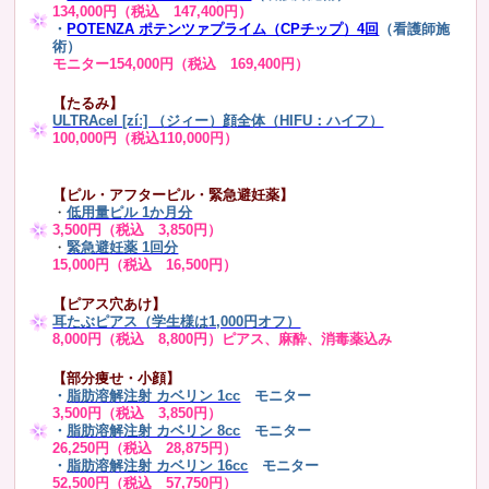
134,000円（税込 147,400円）
・
POTENZA ポテンツァプライム（CPチップ）4回
（看護師施
術）
モニター154,000円（税込 169,400円）
【たるみ】
ULTRAcel [zíː] （ジィー）顔全体（HIFU：ハイフ）
100,000円（税込110,000円）
【ピル・アフターピル・緊急避妊薬】
・
低用量ピル 1か月分
3,500円（税込 3,850円）
・
緊急避妊薬 1回分
15,000円（税込 16,500円）
【ピアス穴あけ】
耳たぶピアス（学生様は1,000円オフ）
8,000円（税込 8,800円）ピアス、麻酔、消毒薬込み
【部分痩せ・小顔】
・
脂肪溶解注射 カベリン 1cc
モニター
3,500円（税込 3,850円）
・
脂肪溶解注射 カベリン 8cc
モニター
26,250円（税込 28,875円）
・
脂肪溶解注射 カベリン 16cc
モニター
52,500円（税込 57,750円）