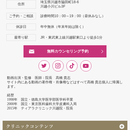
埼玉県川越市脇田町18-6
住所
川越小川ビル3F
ご予約・ご相談
診療時間10：00～19：00（昼休みなし）
休診日
年中無休（年末年始は除く）
最寄り駅
JR・東武東上線川越駅東口より徒歩1分
無料カウンセリング予約
動画出演・監修 医師：院長 髙橋 貴志
サイト内にある動画の著作権・肖像権などはすべて髙橋 貴志個人に帰属し
ます。
経歴
1998年 国立・徳島大学医学部医学科卒業
2000年 国立・東京医科歯科大学皮膚科入局
2015年 ティアラクリニック川越院・院長