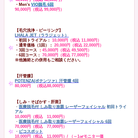
・Men's
VIO脱毛 6回
90,000円（税込 99,000円）
【毛穴洗浄・ピーリング】
LHALA JET（ララジェット）
・初回トライアル：
10,000円（税込 11,000円）
・通常価格（1回）：
20,000円（税込 22,000円）
・3回コース
：
45,000円（税込 49,500円）
・6回コース：
70,000円（税込 77,000円）
※他施術との併用もご相談ください。
【汗管腫】
POTENZA(ポテンツァ）汗管腫 4回
80,000円 （税込88,000円）
【しみ・そばかす・肝斑】
・
医療脱毛付 しみ取り放題 レーザーフェイシャル
初回トライ
アル
10,000円（税込 11,000円）
・
医療脱毛付 しみ取り放題レーザーフェイシャル 6回
70,000円（税込 77,000円）
・
ピコスポット
10,000円（税込 11,000円）/ （～1㎠モニター価