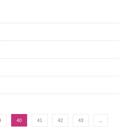
9
40
41
42
43
...