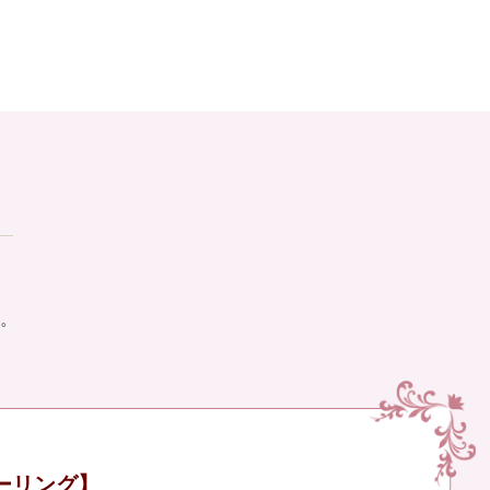
。
ーリング】