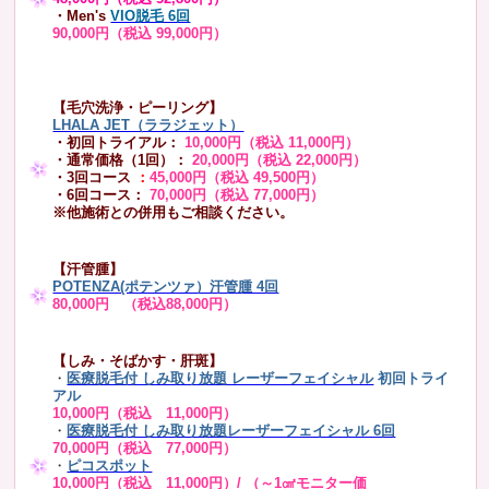
・Men's
VIO脱毛 6回
90,000円（税込 99,000円）
【毛穴洗浄・ピーリング】
LHALA JET（ララジェット）
・初回トライアル：
10,000円（税込 11,000円）
・通常価格（1回）：
20,000円（税込 22,000円）
・3回コース
：
45,000円（税込 49,500円）
・6回コース：
70,000円（税込 77,000円）
※他施術との併用もご相談ください。
【汗管腫】
POTENZA(ポテンツァ）汗管腫 4回
80,000円 （税込88,000円）
【しみ・そばかす・肝斑】
・
医療脱毛付 しみ取り放題 レーザーフェイシャル
初回トライ
アル
10,000円（税込 11,000円）
・
医療脱毛付 しみ取り放題レーザーフェイシャル 6回
70,000円（税込 77,000円）
・
ピコスポット
10,000円（税込 11,000円）/ （～1㎠モニター価