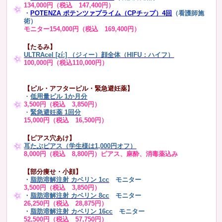
134,000円（税込 147,400円）
・
POTENZA ポテンツァプライム（CPチップ）4回
（看護師施
術）
モニター154,000円（税込 169,400円）
【たるみ】
ULTRAcel [zíː] （ジィー）顔全体（HIFU：ハイフ）
100,000円（税込110,000円）
【ピル・アフターピル・緊急避妊薬】
・
低用量ピル 1か月分
3,500円（税込 3,850円）
・
緊急避妊薬 1回分
15,000円（税込 16,500円）
【ピアス穴あけ】
耳たぶピアス（学生様は1,000円オフ）
8,000円（税込 8,800円）ピアス、麻酔、消毒薬込み
【部分痩せ・小顔】
・
脂肪溶解注射 カベリン 1cc
モニター
3,500円（税込 3,850円）
・
脂肪溶解注射 カベリン 8cc
モニター
26,250円（税込 28,875円）
・
脂肪溶解注射 カベリン 16cc
モニター
52,500円（税込 57,750円）