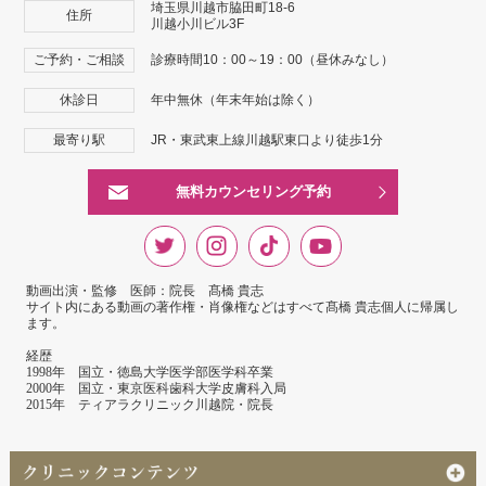
埼玉県川越市脇田町18-6
住所
川越小川ビル3F
ご予約・ご相談
診療時間10：00～19：00（昼休みなし）
休診日
年中無休（年末年始は除く）
最寄り駅
JR・東武東上線川越駅東口より徒歩1分
無料カウンセリング予約
動画出演・監修 医師：院長 髙橋 貴志
サイト内にある動画の著作権・肖像権などはすべて髙橋 貴志個人に帰属し
ます。
経歴
1998年 国立・徳島大学医学部医学科卒業
2000年 国立・東京医科歯科大学皮膚科入局
2015年 ティアラクリニック川越院・院長