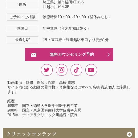
埼玉県川越市脇田町18-6
住所
川越小川ビル3F
ご予約・ご相談
診療時間10：00～19：00（昼休みなし）
休診日
年中無休（年末年始は除く）
最寄り駅
JR・東武東上線川越駅東口より徒歩1分
無料カウンセリング予約
動画出演・監修 医師：院長 髙橋 貴志
サイト内にある動画の著作権・肖像権などはすべて髙橋 貴志個人に帰属し
ます。
経歴
1998年 国立・徳島大学医学部医学科卒業
2000年 国立・東京医科歯科大学皮膚科入局
2015年 ティアラクリニック川越院・院長