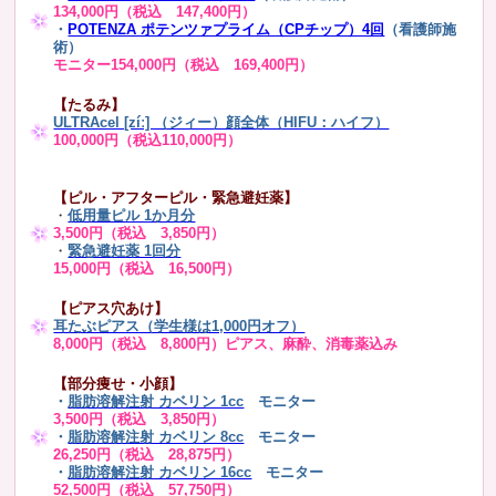
134,000円（税込 147,400円）
・
POTENZA ポテンツァプライム（CPチップ）4回
（看護師施
術）
モニター154,000円（税込 169,400円）
【たるみ】
ULTRAcel [zíː] （ジィー）顔全体（HIFU：ハイフ）
100,000円（税込110,000円）
【ピル・アフターピル・緊急避妊薬】
・
低用量ピル 1か月分
3,500円（税込 3,850円）
・
緊急避妊薬 1回分
15,000円（税込 16,500円）
【ピアス穴あけ】
耳たぶピアス（学生様は1,000円オフ）
8,000円（税込 8,800円）ピアス、麻酔、消毒薬込み
【部分痩せ・小顔】
・
脂肪溶解注射 カベリン 1cc
モニター
3,500円（税込 3,850円）
・
脂肪溶解注射 カベリン 8cc
モニター
26,250円（税込 28,875円）
・
脂肪溶解注射 カベリン 16cc
モニター
52,500円（税込 57,750円）