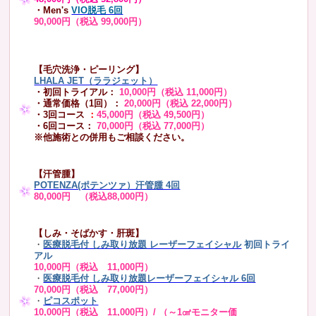
・Men's
VIO脱毛 6回
90,000円（税込 99,000円）
【毛穴洗浄・ピーリング】
LHALA JET（ララジェット）
・初回トライアル：
10,000円（税込 11,000円）
・通常価格（1回）：
20,000円（税込 22,000円）
・3回コース
：
45,000円（税込 49,500円）
・6回コース：
70,000円（税込 77,000円）
※他施術との併用もご相談ください。
【汗管腫】
POTENZA(ポテンツァ）汗管腫 4回
80,000円 （税込88,000円）
【しみ・そばかす・肝斑】
・
医療脱毛付 しみ取り放題 レーザーフェイシャル
初回トライ
アル
10,000円（税込 11,000円）
・
医療脱毛付 しみ取り放題レーザーフェイシャル 6回
70,000円（税込 77,000円）
・
ピコスポット
10,000円（税込 11,000円）/ （～1㎠モニター価