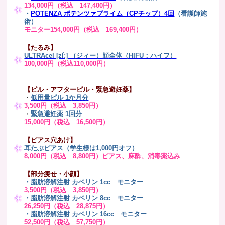
134,000円（税込 147,400円）
・
POTENZA ポテンツァプライム（CPチップ）4回
（看護師施
術）
モニター154,000円（税込 169,400円）
【たるみ】
ULTRAcel [zíː] （ジィー）顔全体（HIFU：ハイフ）
100,000円（税込110,000円）
【ピル・アフターピル・緊急避妊薬】
・
低用量ピル 1か月分
3,500円（税込 3,850円）
・
緊急避妊薬 1回分
15,000円（税込 16,500円）
【ピアス穴あけ】
耳たぶピアス（学生様は1,000円オフ）
8,000円（税込 8,800円）ピアス、麻酔、消毒薬込み
【部分痩せ・小顔】
・
脂肪溶解注射 カベリン 1cc
モニター
3,500円（税込 3,850円）
・
脂肪溶解注射 カベリン 8cc
モニター
26,250円（税込 28,875円）
・
脂肪溶解注射 カベリン 16cc
モニター
52,500円（税込 57,750円）