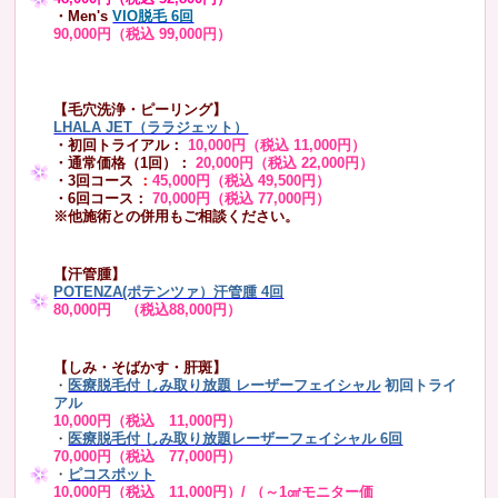
・Men's
VIO脱毛 6回
90,000円（税込 99,000円）
【毛穴洗浄・ピーリング】
LHALA JET（ララジェット）
・初回トライアル：
10,000円（税込 11,000円）
・通常価格（1回）：
20,000円（税込 22,000円）
・3回コース
：
45,000円（税込 49,500円）
・6回コース：
70,000円（税込 77,000円）
※他施術との併用もご相談ください。
【汗管腫】
POTENZA(ポテンツァ）汗管腫 4回
80,000円 （税込88,000円）
【しみ・そばかす・肝斑】
・
医療脱毛付 しみ取り放題 レーザーフェイシャル
初回トライ
アル
10,000円（税込 11,000円）
・
医療脱毛付 しみ取り放題レーザーフェイシャル 6回
70,000円（税込 77,000円）
・
ピコスポット
10,000円（税込 11,000円）/ （～1㎠モニター価