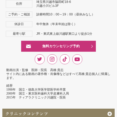
埼玉県川越市脇田町18-6
住所
川越小川ビル3F
ご予約・ご相談
診療時間10：00～19：00（昼休みなし）
休診日
年中無休（年末年始は除く）
最寄り駅
JR・東武東上線川越駅東口より徒歩1分
無料カウンセリング予約
動画出演・監修 医師：院長 髙橋 貴志
サイト内にある動画の著作権・肖像権などはすべて髙橋 貴志個人に帰属し
ます。
経歴
1998年 国立・徳島大学医学部医学科卒業
2000年 国立・東京医科歯科大学皮膚科入局
2015年 ティアラクリニック川越院・院長