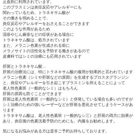
止血剤に利用されています。
このプラスミンは炎症反応やアレルギーにも
関わっているため、トラネキサム酸が
その働きを弱めることで、
炎症反応やアレルギーをおさえることができます
このような作用があるため
湿疹やじん麻疹などの症状がある場合に
トラネキサム酸は、処方されています
また、メラニン色素が生成される前に
メラノサイトの活性化を予防する働きがあるので
皮膚科ではシミの治療にも応用されています
肝斑とトラネキサム酸
…
肝斑の治療法には、特にトラネキサム酸の服用が効果的と言われています
メラニン色素（シミや肝斑などの原因）を生成するプロスタグランジン
と、炎症やアレルギーを引き起こすプラスミンを抑えることによって
老人性色素班（一般的なシミ）はもちろん
肝斑の原因も防ぐことができます
肝斑は老人性色素班（一般的なシミ）と併発している場合も多いのですが
シミ治療のための強いレーザーなどが肝斑を悪化させてしまうケースがあ
ります
トラネキサム酸は、老人性色素班（一般的なシ三）と肝斑の両方に効果が
あり、炎症後の色素沈着予防のためにも、内服をお勧めします。
気になるお悩みがある方は是非ご予約お待ちしております。