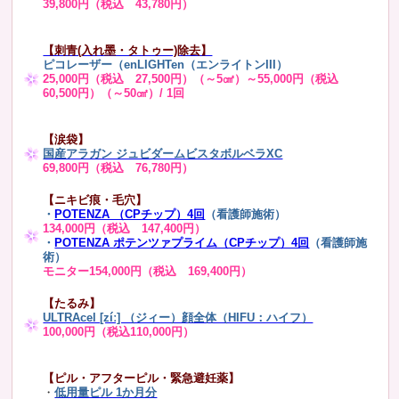
39,800円（税込 43,780円）
【刺青(入れ墨・タトゥー)除去】
ピコレーザー（enLIGHTen（エンライトンIII）
25,000円（税込 27,500円）（～5㎠）～55,000円（税込
60,500円）（～50㎠）/ 1回
【涙袋】
国産アラガン ジュビダームビスタボルベラXC
69,800円（税込 76,780円）
【ニキビ痕・毛穴】
・
POTENZA （CPチップ）4回
（看護師施術）
134,000円（税込 147,400円）
・
POTENZA ポテンツァプライム（CPチップ）4回
（看護師施
術）
モニター154,000円（税込 169,400円）
【たるみ】
ULTRAcel [zíː] （ジィー）顔全体（HIFU：ハイフ）
100,000円（税込110,000円）
【ピル・アフターピル・緊急避妊薬】
・
低用量ピル 1か月分