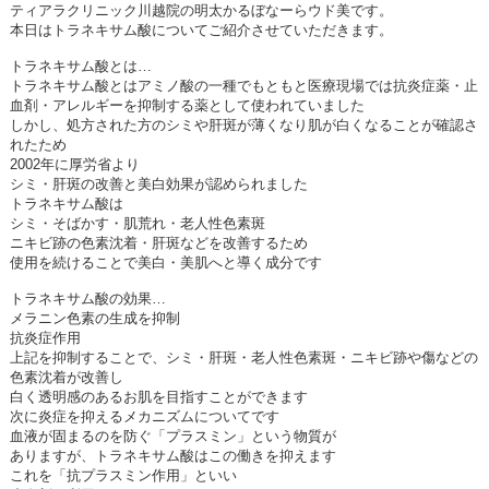
ティアラクリニック川越院の明太かるぼなーらウド美です。
本日はトラネキサム酸についてご紹介させていただきます。
トラネキサム酸とは
…
トラネキサム酸とはアミノ酸の一種でもともと医療現場では抗炎症薬・止
血剤・アレルギーを抑制する薬として使われていました
しかし、処方された方のシミや肝斑が薄くなり肌が白くなることが確認さ
れたため
2002
年に厚労省より
シミ・肝斑の改善と美白効果が認められました
トラネキサム酸は
シミ・そばかす・肌荒れ・老人性色素斑
ニキビ跡の色素沈着・肝斑などを改善するため
使用を続けることで美白・美肌へと導く成分です
トラネキサム酸の効果
…
メラニン色素の生成を抑制
抗炎症作用
上記を抑制することで、シミ・肝斑・老人性色素斑・ニキビ跡や傷などの
色素沈着が改善し
白く透明感のあるお肌を目指すことができます
次に炎症を抑えるメカニズムについてです
血液が固まるのを防ぐ「プラスミン」という物質が
ありますが、トラネキサム酸はこの働きを抑えます
これを「抗プラスミン作用」といい