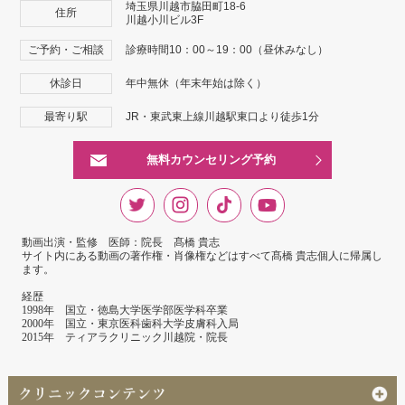
埼玉県川越市脇田町18-6
住所
川越小川ビル3F
ご予約・ご相談
診療時間10：00～19：00（昼休みなし）
休診日
年中無休（年末年始は除く）
最寄り駅
JR・東武東上線川越駅東口より徒歩1分
無料カウンセリング予約
動画出演・監修 医師：院長 髙橋 貴志
サイト内にある動画の著作権・肖像権などはすべて髙橋 貴志個人に帰属し
ます。
経歴
1998年 国立・徳島大学医学部医学科卒業
2000年 国立・東京医科歯科大学皮膚科入局
2015年 ティアラクリニック川越院・院長