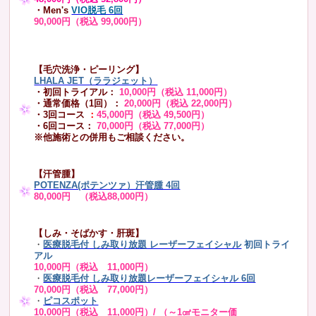
・Men's
VIO脱毛 6回
90,000円（税込 99,000円）
【毛穴洗浄・ピーリング】
LHALA JET（ララジェット）
・初回トライアル：
10,000円（税込 11,000円）
・通常価格（1回）：
20,000円（税込 22,000円）
・3回コース
：
45,000円（税込 49,500円）
・6回コース：
70,000円（税込 77,000円）
※他施術との併用もご相談ください。
【汗管腫】
POTENZA(ポテンツァ）汗管腫 4回
80,000円 （税込88,000円）
【しみ・そばかす・肝斑】
・
医療脱毛付 しみ取り放題 レーザーフェイシャル
初回トライ
アル
10,000円（税込 11,000円）
・
医療脱毛付 しみ取り放題レーザーフェイシャル 6回
70,000円（税込 77,000円）
・
ピコスポット
10,000円（税込 11,000円）/ （～1㎠モニター価