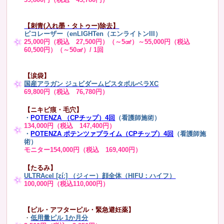
【刺青(入れ墨・タトゥー)除去】
ピコレーザー（enLIGHTen（エンライトンIII）
25,000円（税込 27,500円）（～5㎠）～55,000円（税込
60,500円）（～50㎠）/ 1回
【涙袋】
国産アラガン ジュビダームビスタボルベラXC
69,800円（税込 76,780円）
【ニキビ痕・毛穴】
・
POTENZA （CPチップ）4回
（看護師施術）
134,000円（税込 147,400円）
・
POTENZA ポテンツァプライム（CPチップ）4回
（看護師施
術）
モニター154,000円（税込 169,400円）
【たるみ】
ULTRAcel [zíː] （ジィー）顔全体（HIFU：ハイフ）
100,000円（税込110,000円）
【ピル・アフターピル・緊急避妊薬】
・
低用量ピル 1か月分